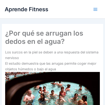
Ir
Aprende Fitness
al
contenido
¿Por qué se arrugan los
dedos en el agua?
Los surcos en la piel se deben a una respuesta del sistema
nervioso
El estudio demuestra que las arrugas permite coger mejor
objetos húmedos o bajo el agua