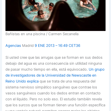
Bañistas en una piscina / Carmen Secanella
Agencias
Madrid
9 ENE 2013 – 16:49 CET
36
Si usted cree que las arrugas que se forman en sus dedos
debajo del agua es una consecuencia sin utilidad ninguna
de pasar mucho tiempo en ella, está equivocado.
Un grupo
de investigadores de la Universidad de Newscastle en
Reino Unido explica
que se trata de una respuesta del
sistema nervioso simpático sanguíneo que contrae los
vasos sanguíneos cuando los dedos entran en contacto
con el líquido. Pero no solo eso. El estudio también revela
que los surcos que se forman tienen una función específica
y una ventaja natural: permiten agarrar mejor los objetos