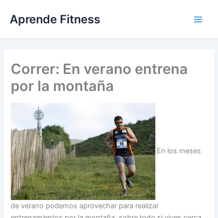
Ir
Aprende Fitness
al
contenido
Correr: En verano entrena
por la montaña
En los meses
de verano podemos aprovechar para realizar
entrenamientos por la montaña, sobre todo si vives cerca