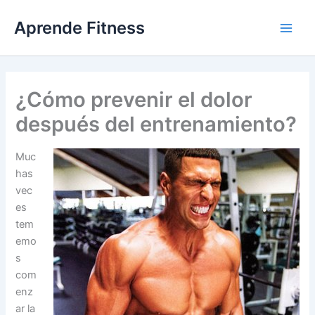
Ir
Aprende Fitness
al
contenido
¿Cómo prevenir el dolor
después del entrenamiento?
Muc
has
vec
es
tem
emo
s
com
enz
ar la