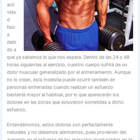
acti
vida
d
físic
a
debi
do a
que ya sabemos lo que nos espera. Dentro de las 24 o 48
horas siguientes al ejercicio, nuestro cuerpo sufrirá de un
dolor muscular generalizado por el entrenamiento. Aunque
no lo crean, esta molestia puede ocurrir también en
personas entrenadas cuando realizan un esfuerzo
bastante mayor al habitual, por lo que aparecerán los
dolores en las zonas que estuvieron sometidas a dicho
esfuerzo.
Entendámonos, estos dolores son perfectamente
naturales y no debemos alarmarnos, pues provienen del
aumento en el esfuerzo de los músculos involucrados en la