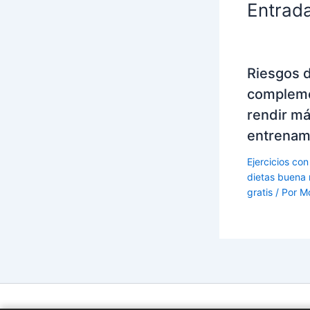
Entrad
Riesgos 
compleme
rendir má
entrenam
Ejercicios con
dietas buena 
gratis
/ Por
M