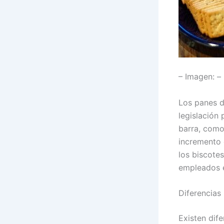
– Imagen: –
Los panes d
legislación
barra, como
incremento 
los biscotes
empleados e
Diferencias 
Existen dife