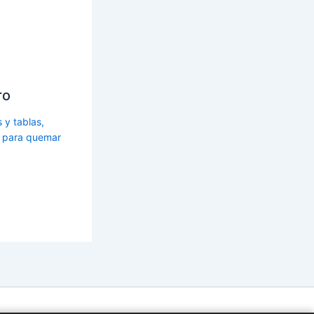
ro
s y tablas,
s para quemar