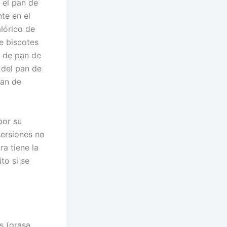
 el pan de
te en el
alórico de
e biscotes
d de pan de
 del pan de
pan de
por su
versiones no
ra tiene la
to si se
s (grasa,