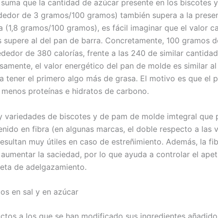
e suma que la cantidad de azúcar presente en los biscotes y
dedor de 3 gramos/100 gramos) también supera a la presen
a (1,8 gramos/100 gramos), es fácil imaginar que el valor c
s supere al del pan de barra. Concretamente, 100 gramos d
ededor de 380 calorías, frente a las 240 de similar cantida
samente, el valor energético del pan de molde es similar al
 a tener el primero algo más de grasa. El motivo es que el 
 menos proteínas e hidratos de carbono.
 variedades de biscotes y de pam de molde imtegral que 
nido en fibra (en algunas marcas, el doble respecto a las 
resultan muy útiles en caso de estreñimiento. Además, la fib
aumentar la saciedad, por lo que ayuda a controlar el apeti
ieta de adelgazamiento.
jos en sal y en azúcar
ctos a los que se han modificado sus ingredientes añadido