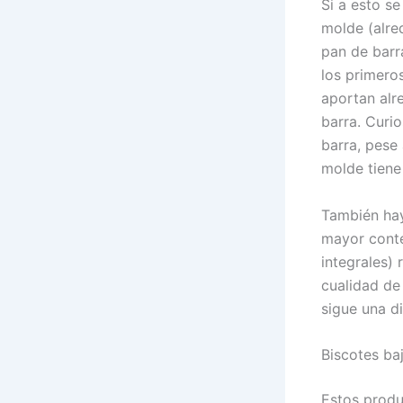
Si a esto s
molde (alre
pan de barr
los primero
aportan alr
barra. Curio
barra, pese
molde tiene
También hay
mayor conte
integrales) 
cualidad de 
sigue una d
Biscotes ba
Estos produ