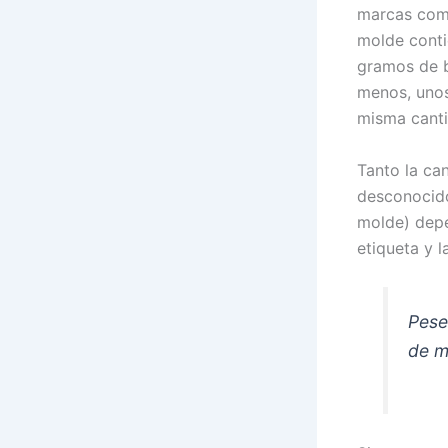
marcas come
molde conti
gramos de b
menos, unos
misma canti
Tanto la ca
desconocido
molde) depe
etiqueta y l
Pese
de m