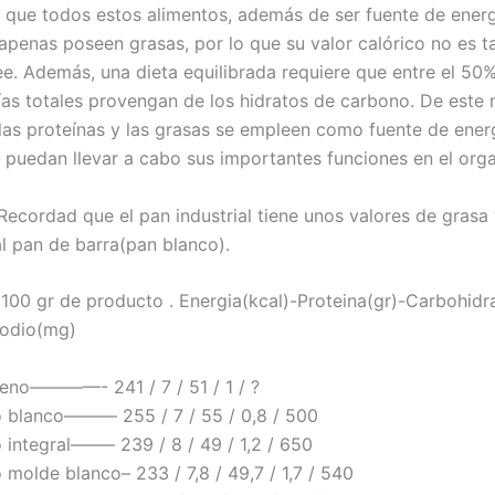
s que todos estos alimentos, además de ser fuente de energ
apenas poseen grasas, por lo que su valor calórico no es t
e. Además, una dieta equilibrada requiere que entre el 50
rías totales provengan de los hidratos de carbono. De este
las proteínas y las grasas se empleen como fuente de energ
 puedan llevar a cabo sus importantes funciones en el org
Recordad que el pan industrial tiene unos valores de grasa
al pan de barra(pan blanco).
 100 gr de producto . Energia(kcal)-Proteina(gr)-Carbohidr
Sodio(mg)
eno————- 241 / 7 / 51 / 1 / ?
o blanco——— 255 / 7 / 55 / 0,8 / 500
o integral——– 239 / 8 / 49 / 1,2 / 650
 molde blanco– 233 / 7,8 / 49,7 / 1,7 / 540