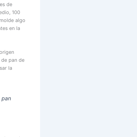
nes de
edio, 100
 molde algo
tes en la
origen
s de pan de
sar la
l pan