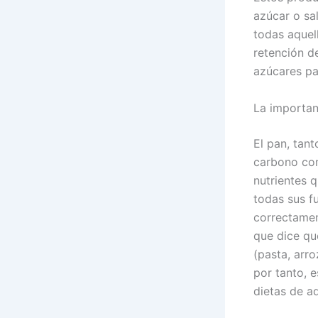
azúcar o sa
todas aquel
retención de
azúcares pa
La importan
El pan, tant
carbono com
nutrientes 
todas sus f
correctamen
que dice qu
(pasta, arr
por tanto, 
dietas de a