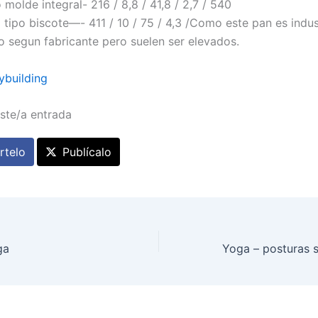
 molde integral- 216 / 8,8 / 41,8 / 2,7 / 540
tipo biscote—- 411 / 10 / 75 / 4,3 /Como este pan es indust
o segun fabricante pero suelen ser elevados.
ybuilding
ste/a entrada
telo
Publícalo
ga