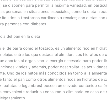
l) se disponen para permitir la máxima variedad, en particu
las personas en situaciones especiales, como la dieta hipo
 líquidos o trastornos cardiacos o renales; con dietas con 
ra personas con diabetes .
cia del pan en la dieta
o el de barra como el tostado, es un alimento rico en hidra
plejos entre los que destaca el almidón. Los hidratos de 
que aportan al organismo la energía necesaria para poder l
unciones vitales y además, poder desarrollar las actividade
te. Uno de los mitos más conocidos en torno a la alimenta
e tanto el pan como otros alimentos ricos en hidratos de 
oz, patatas o legumbres) poseen un elevado contenido calór
es conveniente reducir su consumo o eliminarlo en caso de 
delgazamiento.