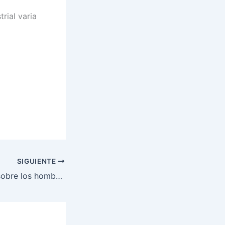
rial varia
SIGUIENTE
Yoga – posturas sobre los hombros