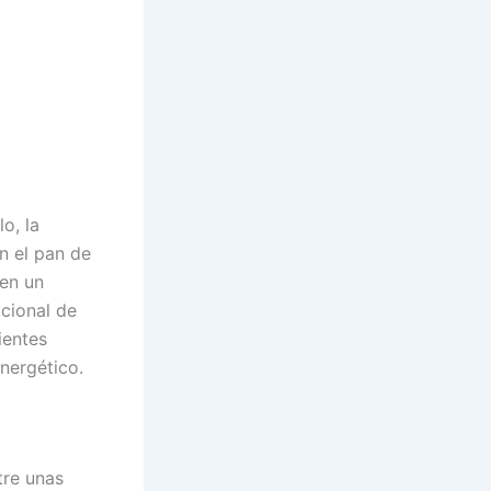
o, la
n el pan de
 en un
icional de
ientes
nergético.
tre unas