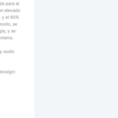
ía para el
an elevado
% y el 60%
 modo, se
ía, y se
anismo.
 y sodio
atos(gr)-