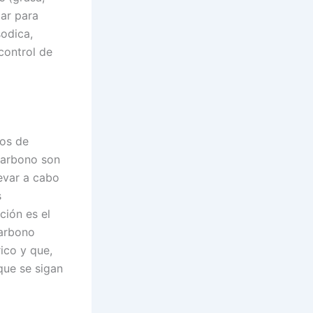
lar para
sodica,
control de
tos de
carbono son
levar a cabo
s
ción es el
carbono
ico y que,
que se sigan