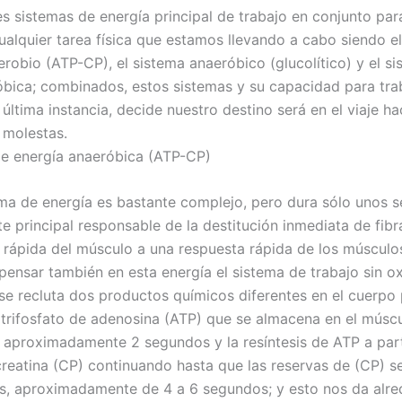
s sistemas de energía principal de trabajo en conjunto pa
cualquier tarea física que estamos llevando a cabo siendo e
erobio (ATP-CP), el sistema anaeróbico (glucolítico) y el s
óbica; combinados, estos sistemas y su capacidad para tra
última instancia, decide nuestro destino será en el viaje hac
 molestas.
de energía anaeróbica (ATP-CP)
ema de energía es bastante complejo, pero dura sólo unos 
te principal responsable de la destitución inmediata de fibr
 rápida del músculo a una respuesta rápida de los músculo
pensar también en esta energía el sistema de trabajo sin o
 se recluta dos productos químicos diferentes en el cuerpo
l trifosfato de adenosina (ATP) que se almacena en el músc
 aproximadamente 2 segundos y la resíntesis de ATP a part
creatina (CP) continuando hasta que las reservas de (CP) s
s, aproximadamente de 4 a 6 segundos; y esto nos da alre