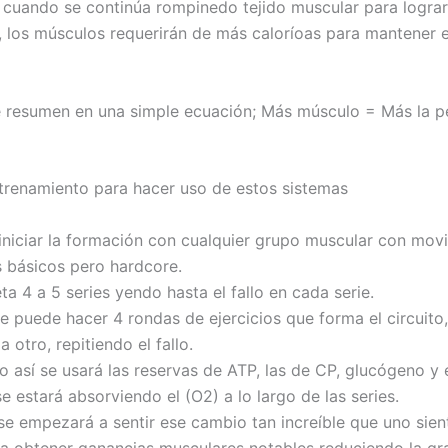
, cuando se continúa rompinedo tejido muscular para lograr
, los músculos requerirán de más caloríoas para mantener 
 resumen en una simple ecuación; Más músculo = Más la p
trenamiento para hacer uso de estos sistemas
iniciar la formación con cualquier grupo muscular con mov
básicos pero hardcore.
a 4 a 5 series yendo hasta el fallo en cada serie.
e puede hacer 4 rondas de ejercicios que forma el circuito
a otro, repitiendo el fallo.
o así se usará las reservas de ATP, las de CP, glucógeno y
 estará absorviendo el (O2) a lo largo de las series.
se empezará a sentir ese cambio tan increíble que uno sie
a obtener ganancias musculares notables reduciendo la gr