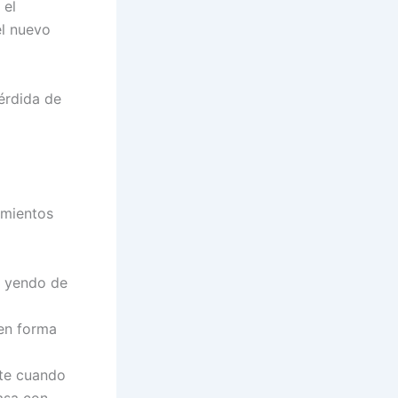
 el
el nuevo
érdida de
imientos
, yendo de
 en forma
nte cuando
asa con