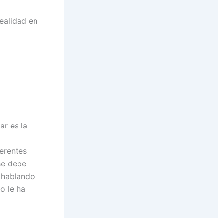
ealidad en
ar es la
erentes
se debe
s hablando
o le ha