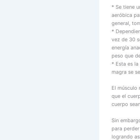
* Se tiene 
aeróbica pa
general, to
* Dependien
vez de 30 s
energía ana
peso que de
* Esta es l
magra se se
El músculo 
que el cuer
cuerpo sean
Sin embargo
para perder
logrando as