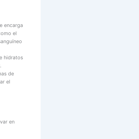
se encarga
como el
sanguíneo
e hidratos
.
mas de
ar el
var en