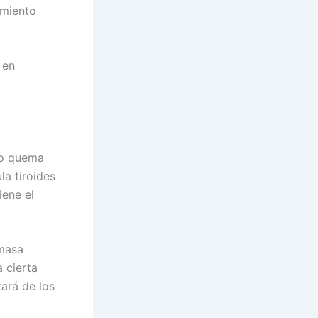
amiento
 en
po quema
la tiroides
iene el
 masa
 cierta
tará de los