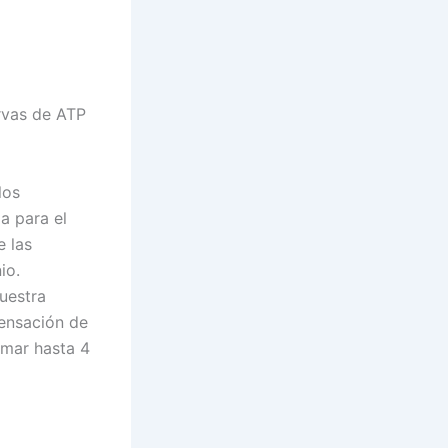
rvas de ATP
los
a para el
e las
io.
nuestra
sensación de
omar hasta 4