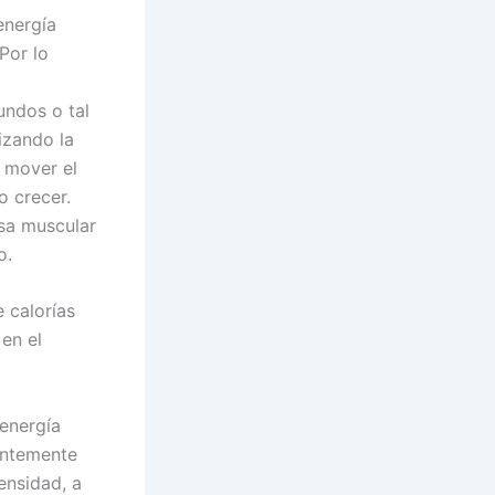
energía
Por lo
undos o tal
izando la
 mover el
o crecer.
asa muscular
o.
 calorías
en el
energía
ientemente
ensidad, a