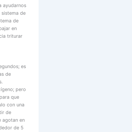
ra ayudarnos
l sistema de
istema de
bajar en
ia triturar
segundos; es
as de
s.
xígeno; pero
 para que
ulo con una
ir de
e agotan en
dedor de 5