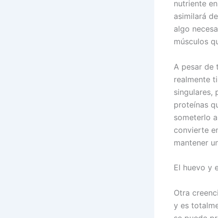
nutriente en
asimilará de
algo necesa
músculos qu
A pesar de 
realmente t
singulares,
proteínas q
someterlo a
convierte e
mantener un
El huevo y 
Otra creenc
y es totalme
se puede pr