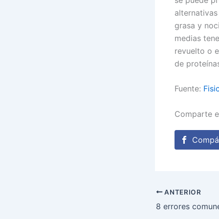
alternativa
grasa y noci
medias tene
revuelto o 
de proteína
Fuente:
Fisi
Comparte e
Compár
ANTERIOR