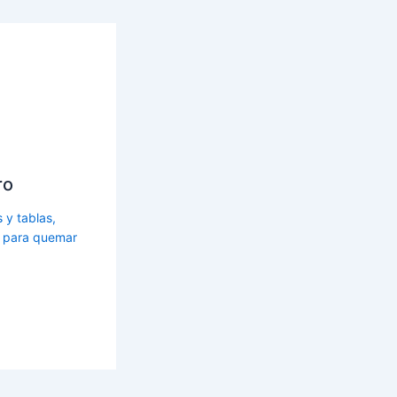
ro
s y tablas,
s para quemar