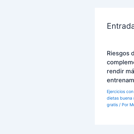
Entrad
Riesgos 
compleme
rendir má
entrenam
Ejercicios con
dietas buena 
gratis
/ Por
M