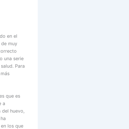
do en el
s de muy
correcto
o una serie
 salud. Para
s más
es que es
e a
a del huevo,
 ha
en los que