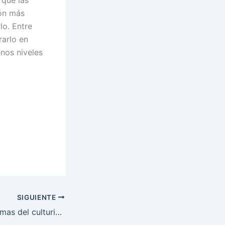
ión más
lo. Entre
arlo en
enos niveles
SIGUIENTE
Estrias «Los estigmas del culturismo»