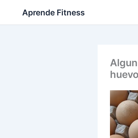
Ir
Aprende Fitness
al
contenido
Algun
huev