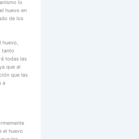
ganismo lo
del huevo en
ado de los
l huevo,
 tanto
rá todas las
ya que al
ción que las
á a
normemente
e el huevo
 que las