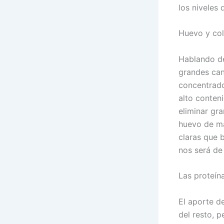
los niveles
Huevo y col
Hablando del
grandes can
concentrado
alto conten
eliminar gr
huevo de ma
claras que b
nos será de 
Las proteín
El aporte d
del resto, 