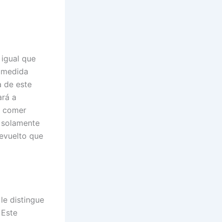
 igual que
n medida
a de este
ará a
e comer
o solamente
revuelto que
le distingue
 Este