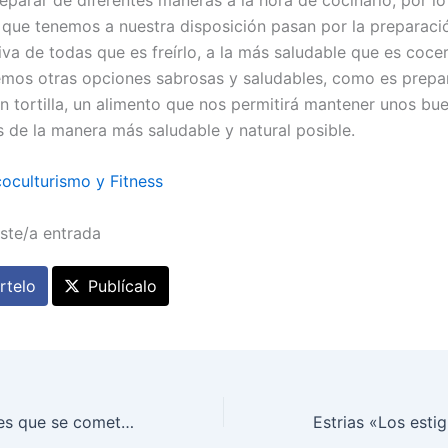
s que tenemos a nuestra disposición pasan por la preparac
va de todas que es freírlo, a la más saludable que es cocer
mos otras opciones sabrosas y saludables, como es prepar
en tortilla, un alimento que nos permitirá mantener unos bu
s de la manera más saludable y natural posible.
coculturismo y Fitness
ste/a entrada
telo
Publícalo
8 errores comunes que se cometen con la dieta y que impiden construir un cuerpo definido