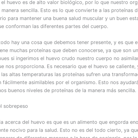
 el huevo es de alto valor biológico, por lo que nuestro or
 manera sencilla. Esto es lo que convierte a las proteínas 
rio para mantener una buena salud muscular y un buen est
e conforman las diferentes partes del cuerpo.
todo hay una cosa que debemos tener presente, y es que e
iene muchas proteínas que deben conocerse, ya que son un
 pues si ingerimos el huevo crudo nuestro cuerpo no asimila
ue nos proporciona. Es necesario que el huevo se caliente, 
 las altas temperaturas las proteínas sufren una transforma
n fácilmente asimilables por el organismo. Esto nos ayudar
os buenos niveles de proteínas de la manera más sencilla.
el sobrepeso
ia acerca del huevo es que es un alimento que engorda e
nte nocivo para la salud. Esto no es del todo cierto, ya qu
eparar de diferentes maneras a la hora de cocinarlo, por lo