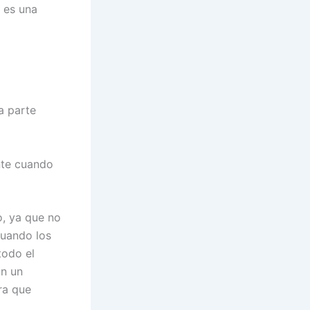
 es una
a parte
nte cuando
, ya que no
cuando los
todo el
on un
ra que