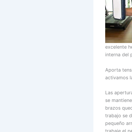
excelente h
interna del 
Aporta tens
activamos la
Las apertur
se mantiene 
brazos qued
trabajo se d
pequeño arr
trabaje el 