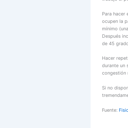
Para hacer 
ocupen la p
mínimo (una
Después incl
de 45 grado
Hacer repet
durante un 
congestión
Si no dispo
tremendamen
Fuente:
Fisi