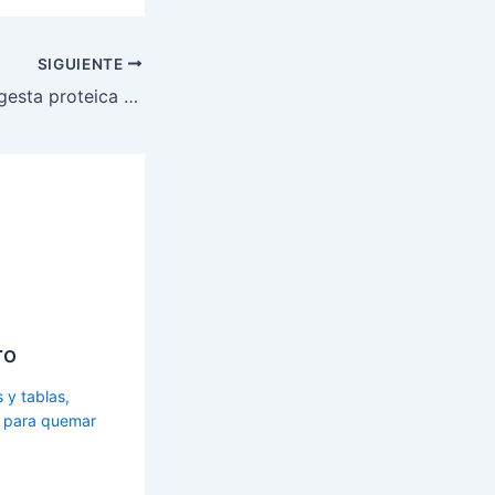
SIGUIENTE
Dietas con alta ingesta proteica reducen el peso y aumentan la sensibilidad a la insulina
ro
s y tablas,
s para quemar