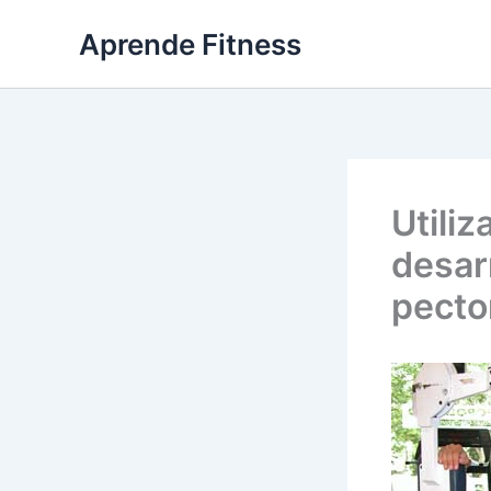
Ir
Aprende Fitness
al
contenido
Utiliz
desarr
pecto