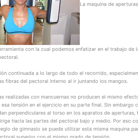
La maquina de aperturas
erramienta con la cual podemos enfatizar en el trabajo de l
pectoral.
ión continuada a lo largo de todo el recorrido, especialme
s fibras del pectoral interno al ir juntando los mangos.
as realizadas con mancuernas no producen el mismo efecto
esa tensión en el ejercicio en su parte final. Sin embargo 
an perpendiculares al torso en los aparatos de aperturas, 
irige hacia las partes del pectoral bajo y medio. Por eso c
eglo de gimnasio se puede utilizar esta misma maquina pa
pectoral superior con el mismo grado de tensión.