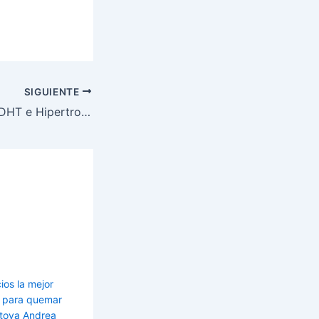
SIGUIENTE
Fisicoculturismo: DHT e Hipertrofia muscular…
ios la mejor
es para quemar
toya Andrea