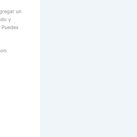
gregar un
ado y
. Puedes
son: