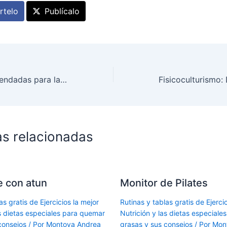
telo
Publícalo
Vitaminas recomendadas para la caída de pelo
as relacionadas
le con atun
Monitor de Pilates
as gratis de Ejercicios la mejor
Rutinas y tablas gratis de Ejercic
as dietas especiales para quemar
Nutrición y las dietas especial
consejos
/ Por
Montoya Andrea
grasas y sus consejos
/ Por
Mon