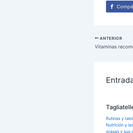
Compár
ANTERIOR
Entrad
Tagliatel
Rutinas y tabl
Nutrición y l
grasas y sus 