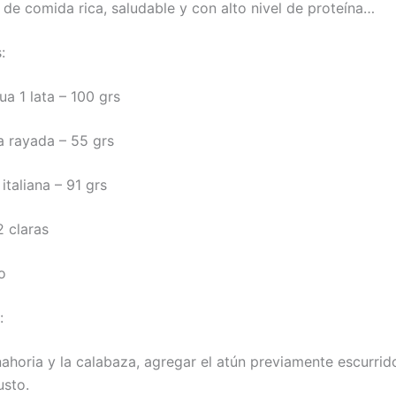
 de comida rica, saludable y con alto nivel de proteína…
:
ua 1 lata – 100 grs
ia rayada – 55 grs
 italiana – 91 grs
2 claras
o
:
nahoria y la calabaza, agregar el atún previamente escurrid
usto.