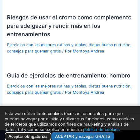
Riesgos de usar el cromo como complemento
para adelgazar y rendir más en los
entrenamientos
Ejercicios con las mejores rutinas y tablas, dietas buena nutrición,
consejos para quemar gratis
/ Por
Montoya Andrea
Guía de ejercicios de entrenamiento: hombro
Ejercicios con las mejores rutinas y tablas, dietas buena nutrición,
consejos para quemar gratis
/ Por
Montoya Andrea
Esta web utiliza tanto cookies técnicas, esenciales para que
puedas navegar por el sitio y utilizar sus funciones, como cookies
de terceros que utilizamos con fines de marketing y análisis de
Copyright © 2026 Aprende Fitness
datos, tal y como se explica en nuestra
política de cookies
.
Aceptar obligatorias
ACEPTAR y navegar GRATIS