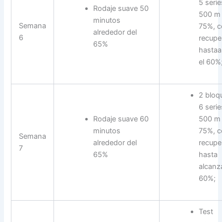
5 serie
Rodaje suave 50
500 m 
minutos
Semana
75%, 
alrededor del
6
recupe
65%
hastaa
el 60%
2 bloq
6 serie
Rodaje suave 60
500 m 
minutos
75%, 
Semana
alrededor del
recupe
7
65%
hasta
alcanza
60%;
Test