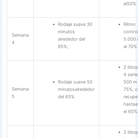
el50%
Rodaje suave 30
Ritmo
minutos
contro
Semana
alrededor del
5.000 
4
65%;
al 70%
2 bloq
4 serie
Rodaje suave 50
500 m 
Semana
minutosalrededor
75%, 
5
del 65%
recupe
hastaa
el 60%
2 bloq