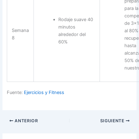
prepar
para la
compet
Rodaje suave 40
de 3×1
minutos
Semana
al 80%
alrededor del
8
recupe
60%
hasta
alcanza
50% d
nuestr
Fuente:
Ejercicios y Fitness
ANTERIOR
SIGUIENTE