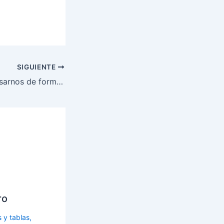
SIGUIENTE
Consejos para pesarnos de forma correcta en la báscula
ro
s y tablas,