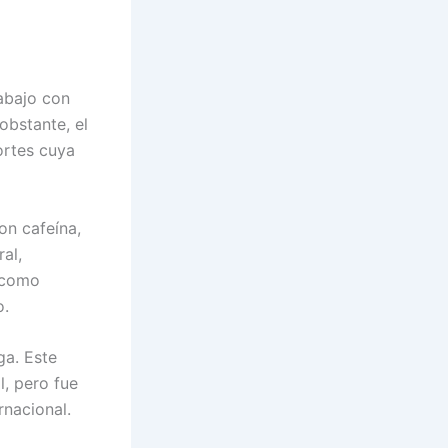
rabajo con
obstante, el
ortes cuya
on cafeína,
al,
í como
o.
ga. Este
l, pero fue
rnacional.