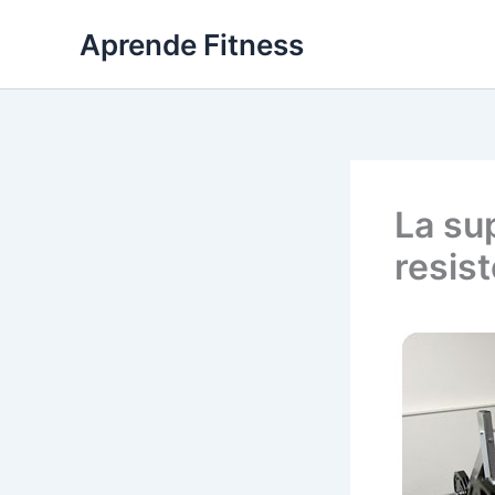
Ir
Aprende Fitness
al
contenido
La su
resis