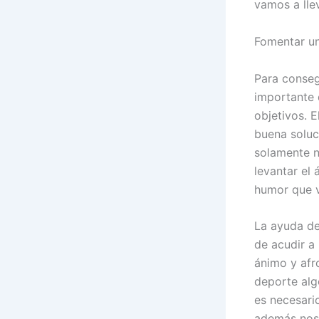
vamos a lle
Fomentar un
Para conseg
importante 
objetivos. 
buena soluc
solamente n
levantar el 
humor que v
La ayuda de
de acudir a
ánimo y afr
deporte alg
es necesari
además nos 