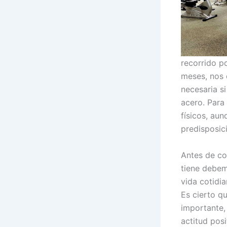
recorrido p
meses, nos 
necesaria s
acero. Para
físicos, au
predisposic
Antes de co
tiene debem
vida cotidia
Es cierto qu
importante,
actitud posi