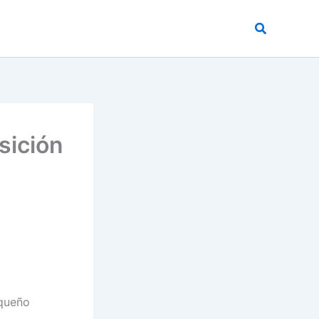
Buscar
sición
queño