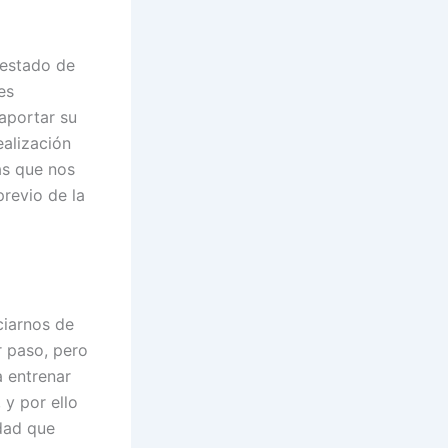
 estado de
es
aportar su
ealización
as que nos
revio de la
ciarnos de
r paso, pero
a entrenar
 y por ello
idad que