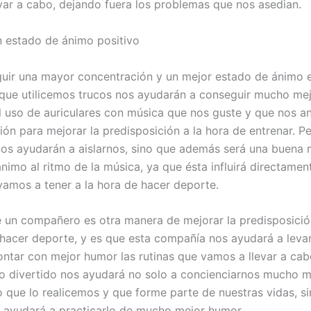
var a cabo, dejando fuera los problemas que nos asedian.
 estado de ánimo positivo
uir una mayor concentración y un mejor estado de ánimo 
que utilicemos trucos nos ayudarán a conseguir mucho mej
El uso de auriculares con música que nos guste y que nos a
ión para mejorar la predisposición a la hora de entrenar. P
os ayudarán a aislarnos, sino que además será una buena
ánimo al ritmo de la música, ya que ésta influirá directamen
amos a tener a la hora de hacer deporte.
 un compañero es otra manera de mejorar la predisposición
 hacer deporte, y es que esta compañía nos ayudará a levan
ontar con mejor humor las rutinas que vamos a llevar a cab
o divertido nos ayudará no solo a concienciarnos mucho 
o que lo realicemos y que forme parte de nuestras vidas, s
ayudará a practicarlo de mucho mejor humor.