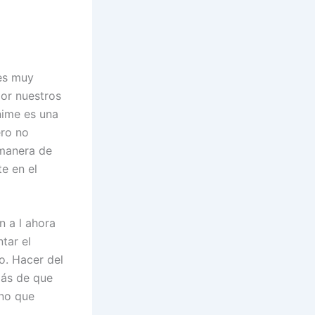
es muy
or nuestros
nime es una
ero no
 manera de
te en el
 a l ahora
tar el
o. Hacer del
más de que
ino que