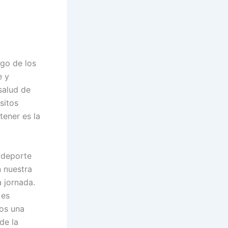
rgo de los
e y
salud de
sitos
tener es la
 deporte
n nuestra
a jornada.
 es
os una
de la