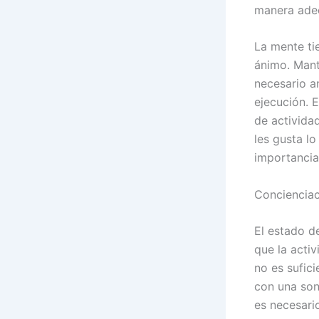
manera ade
La mente ti
ánimo. Mant
necesario a
ejecución. 
de activida
les gusta l
importancia
Concienciac
El estado d
que la acti
no es sufic
con una son
es necesari