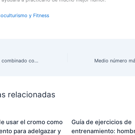
coculturismo y Fitness
Press de hombro combinado con semi-sentadilla
as relacionadas
de usar el cromo como
Guía de ejercicios de
nto para adelgazar y
entrenamiento: homb