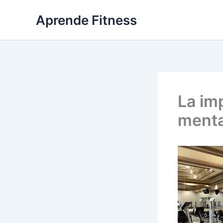
Ir
Aprende Fitness
al
contenido
La im
menta