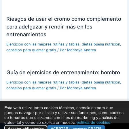
Riesgos de usar el cromo como complemento
para adelgazar y rendir más en los
entrenamientos
Ejercicios con las mejores rutinas y tablas, dietas buena nutrición,
consejos para quemar gratis
/ Por
Montoya Andrea
Guía de ejercicios de entrenamiento: hombro
Ejercicios con las mejores rutinas y tablas, dietas buena nutrición,
consejos para quemar gratis
/ Por
Montoya Andrea
Esta web utiliza tanto cookies técnicas, esenciales para que
puedas navegar por el sitio y utilizar sus funciones, como cookies
de terceros que utilizamos con fines de marketing y análisis de
Copyright © 2026 Aprende Fitness
datos, tal y como se explica en nuestra
política de cookies
.
Aceptar obligatorias
ACEPTAR y navegar GRATIS