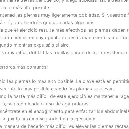
eramente detrás del cuerpo, y luego subidlas hacia delante
iba lo más alto posible.
ntened las piernas muy ligeramente dobladas. Si vuestros 
án rígidos, tendréis que doblarlas algo más.
a que el ejercicio resulte más efectivos las piernas deben 
sición media, en cuyo punto deberéis mantener una contra
undo mientras expulsáis el aire.
es muy difícil doblad las rodillas para reducir la resistencia.
errores más comunes:
id las piernas lo más alto posible. La clave está en permiti
vis rote lo más posible cuando las piernas se elevan.
o la parte más difícil de este ejercicio es mantener el aga
rra, se recomienda el uso de agarraderas.
ncéntrate en el encogimiento para enfatizar los abdominal
nseguir la máxima seguridad en la ejecución.
 manera de hacerlo más difícil es elevar las piernas rectas