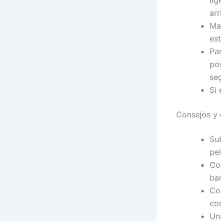
lig
arr
Ma
est
Par
po
seg
Si 
Consejos y 
Sub
pel
Com
ba
Co
co
Una