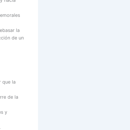
 y hacia
femorales
rebasar la
cción de un
r que la
rre de la
es y
.