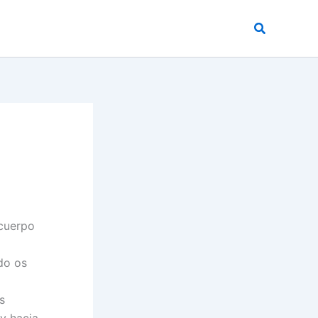
Buscar
 cuerpo
do os
s