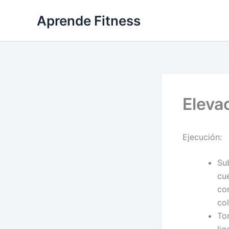
Ir
Aprende Fitness
al
contenido
Eleva
Ejecución:
Su
cu
co
col
Tom