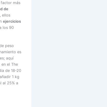
 factor más
ad de
 ellos
on
ejercicios
a los 90
 de peso
enamiento es
es; aquí
 en el The
ia de 18-20
añadir 1 kg
l al 25% a