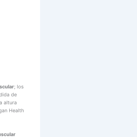
scular
; los
rdida de
 altura
igan Health
uscular