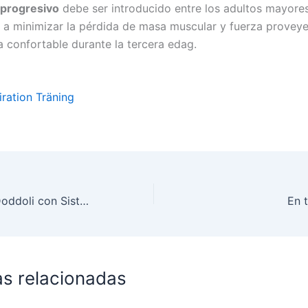
 progresivo
debe ser introducido entre los adultos mayore
 a minimizar la pérdida de masa muscular y fuerza provey
a confortable durante la tercera edag.
iration Träning
Testimonio Mili Doddoli con Sistema Fitness
En 
as relacionadas