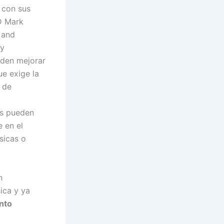
 con sus
.D Mark
 and
 y
den mejorar
ue exige la
 de
os pueden
 en el
sicas o
n
ica y ya
nto