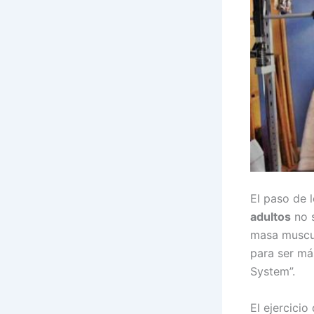
El paso de 
adultos
no s
masa muscul
para ser más
System”.
El ejercici