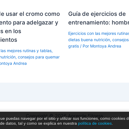
de usar el cromo como
Guía de ejercicios de
nto para adelgazar y
entrenamiento: homb
s en los
Ejercicios con las mejores rutina
ientos
dietas buena nutrición, consejo
gratis
/ Por
Montoya Andrea
 las mejores rutinas y tablas,
nutrición, consejos para quemar
ontoya Andrea
Copyright © 2026 Aprende Fitness
que puedas navegar por el sitio y utilizar sus funciones, como cookies 
 de datos, tal y como se explica en nuestra
política de cookies
.