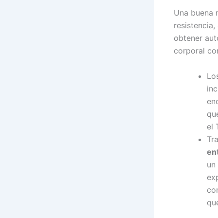
Una buena m
resistencia
obtener aut
corporal co
Lo
inc
en
qu
el 
Tr
en
un 
ex
con
qu