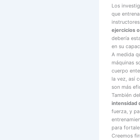
Los investi
que entrena
instructore
ejercicios o
debería est
en su capac
A medida q
máquinas so
cuerpo ente
la vez, así 
son más efi
También deb
intensidad
fuerza, y pa
entrenamien
para fortal
Creemos fir