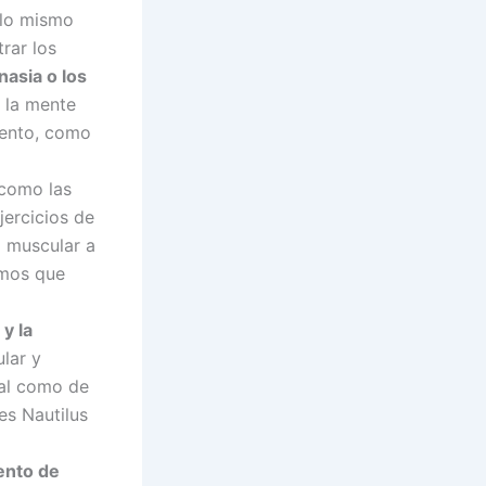
 lo mismo
rar los
asia o los
 la mente
iento, como
 como las
jercicios de
o muscular a
emos que
y la
lar y
nal como de
es Nautilus
ento de