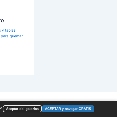
ro
s y tablas,
s para quemar
de
Aceptar obligatorias
ACEPTAR y navegar GRATIS