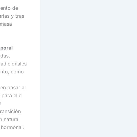
iento de
rias y tras
u masa
poral
adas,
radicionales
ento, como
en pasar al
 para ello
a
ransición
n natural
 hormonal.