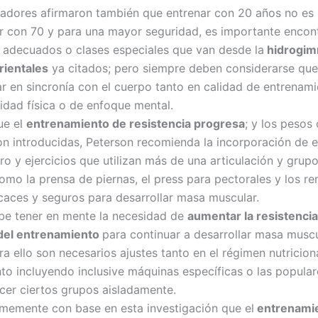
gadores afirmaron también que entrenar con 20 años no es
r con 70 y para una mayor seguridad, es importante encont
s adecuados o clases especiales que van desde la
hidrogimn
rientales
ya citados; pero siempre deben considerarse que
ar en sincronía con el cuerpo tanto en calidad de entrenam
idad física o de enfoque mental.
ue el
entrenamiento de resistencia progresa
; y los pesos
n introducidas, Peterson recomienda la incorporación de e
ro y ejercicios que utilizan más de una articulación y grup
como la prensa de piernas, el press para pectorales y los r
caces y seguros para desarrollar masa muscular.
e tener en mente la necesidad de
aumentar la resistencia 
 del entrenamiento
para continuar a desarrollar masa muscu
ra ello son necesarios ajustes tanto en el régimen nutricio
to incluyendo inclusive máquinas específicas o las popular
ecer ciertos grupos aisladamente.
memente con base en esta investigación que el
entrenami