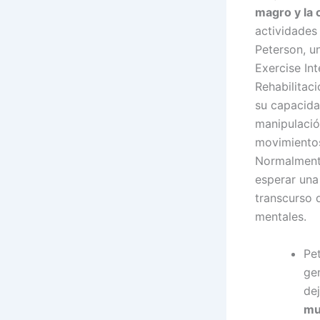
magro y la 
actividades
Peterson, u
Exercise In
Rehabilitac
su capacidad
manipulació
movimiento
Normalmente
esperar una
transcurso 
mentales.
Pe
ge
de
mu