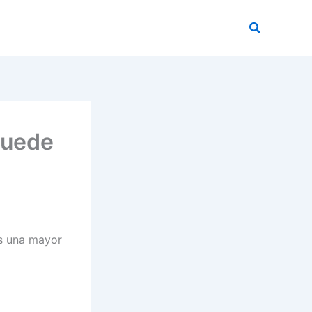
Buscar
puede
a
s una mayor