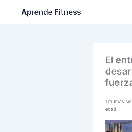
Ir
Aprende Fitness
al
contenido
El en
desar
fuerz
Traumas si
edad