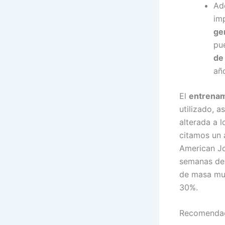
Ad
im
ge
pu
de
año
El
entrenam
utilizado, a
alterada a 
citamos un 
American Jo
semanas de 
de masa mus
30%.
Recomendac