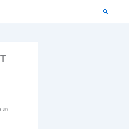
Buscar
 T
s un