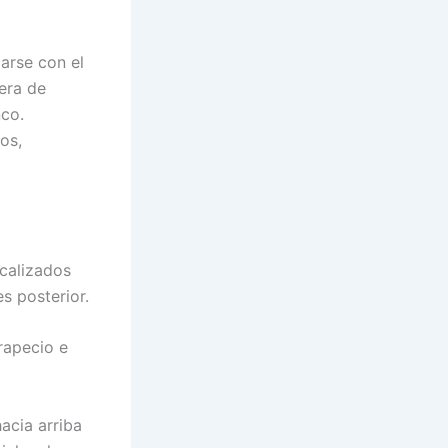
arse con el
era de
nco.
os,
ocalizados
s posterior.
trapecio e
acia arriba