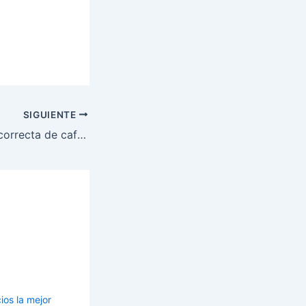
SIGUIENTE
Elige la cantidad correcta de cafeína y maximiza tu rendimiento
ios la mejor