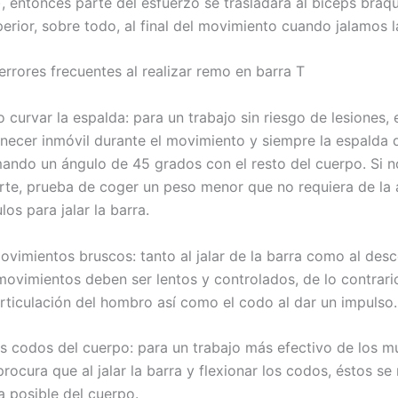
, entonces parte del esfuerzo se trasladará al bíceps braqui
erior, sobre todo, al final del movimiento cuando jalamos l
errores frecuentes al realizar remo en barra T
o curvar la espalda: para un trabajo sin riesgo de lesiones, 
ecer inmóvil durante el movimiento y siempre la espalda 
mando un ángulo de 45 grados con el resto del cuerpo. Si 
rte, prueba de coger un peso menor que no requiera de la
os para jalar la barra.
ovimientos bruscos: tanto al jalar de la barra como al desc
movimientos deben ser lentos y controlados, de lo contrar
articulación del hombro así como el codo al dar un impulso.
os codos del cuerpo: para un trabajo más efectivo de los m
procura que al jalar la barra y flexionar los codos, éstos s
a posible del cuerpo.