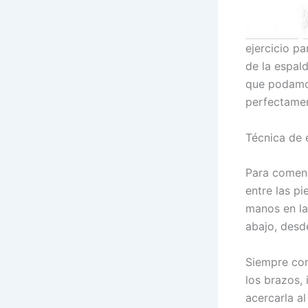
ejercicio pa
de la espal
que podamos
perfectame
Técnica de 
Para comenz
entre las pi
manos en la
abajo, desde
Siempre con
los brazos,
acercarla a