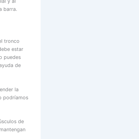
al y al
a barra.
el tronco
debe estar
no puedes
 ayuda de
ender la
io podríamos
úsculos de
e mantengan