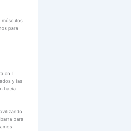
ar músculos
amos para
ra en T
rados y las
en hacia
ovilizando
 barra para
esamos