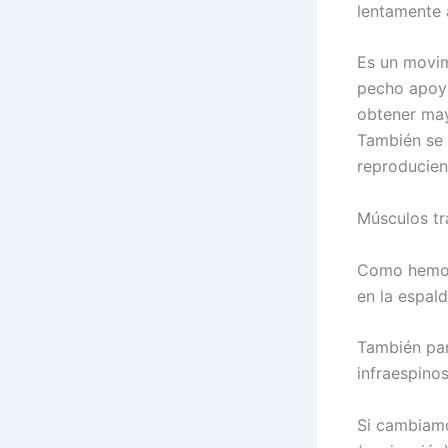
lentamente 
Es un movim
pecho apoya
obtener may
También se 
reproducien
Músculos tr
Como hemos 
en la espald
También part
infraespinos
Si cambiamo