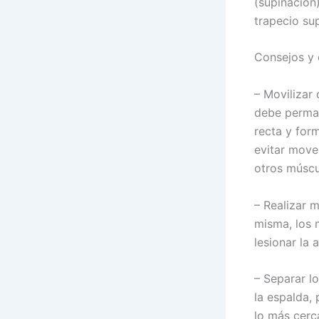
(supinación)
trapecio sup
Consejos y 
– Movilizar 
debe perman
recta y for
evitar move
otros múscul
– Realizar m
misma, los 
lesionar la 
– Separar l
la espalda, 
lo más cerc