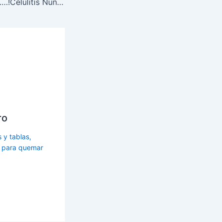
Eliminar Celulitis……!Celulitis Nunca Mas!
ro
s y tablas,
s para quemar