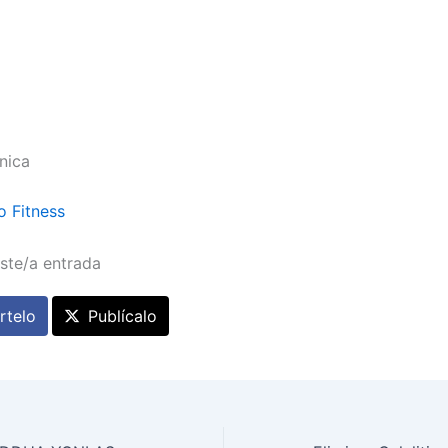
nica
o Fitness
ste/a entrada
telo
Publícalo