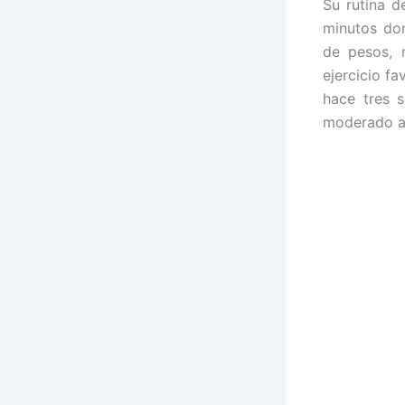
Su rutina d
minutos don
de pesos, 
ejercicio f
hace tres 
moderado a