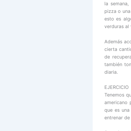
la semana,
pizza o una
esto es alg
verduras al 
Además aco
cierta cant
de recuper
también tom
diaria.
EJERCICIO
Tenemos que
americano p
que es una
entrenar de