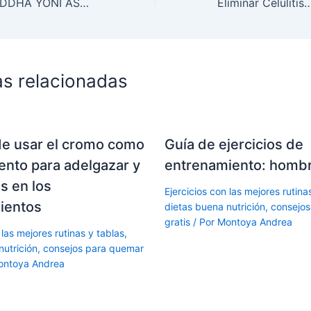
SIDDHASANA, SIDDHA YONI ASANA – POSTURA DEL ADEPTO
as relacionadas
de usar el cromo como
Guía de ejercicios de
nto para adelgazar y
entrenamiento: homb
s en los
Ejercicios con las mejores rutina
ientos
dietas buena nutrición, consejo
gratis
/ Por
Montoya Andrea
 las mejores rutinas y tablas,
nutrición, consejos para quemar
ontoya Andrea