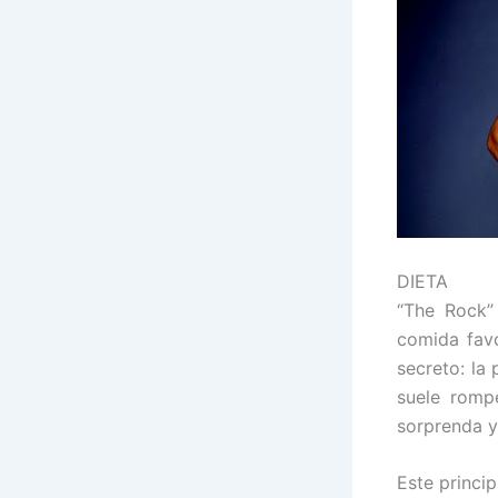
DIETA
“The Rock”
comida favo
secreto: la
suele romp
sorprenda y
Este princi