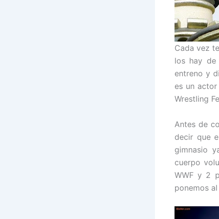
Cada vez te
los hay de 
entreno y 
es un actor
Wrestling F
Antes de c
decir que 
gimnasio y
cuerpo vol
WWF y 2 pa
ponemos al f