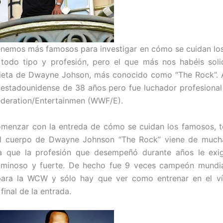
nemos más famosos para investigar en cómo se cuidan lo
todo tipo y profesión, pero el que más nos habéis soli
dieta de Dwayne Johson, más conocido como “The Rock”. 
 estadounidense de 38 años pero fue luchador profesional
ederation/Entertainmen (WWF/E).
omenzar con la entreda de cómo se cuidan los famosos, 
el cuerpo de Dwayne Johnson “The Rock” viene de much
a que la profesión que desempeñó durante años le exig
uminoso y fuerte. De hecho fue 9 veces campeón mundial
ra la WCW y sólo hay que ver como entrenar en el v
inal de la entrada.