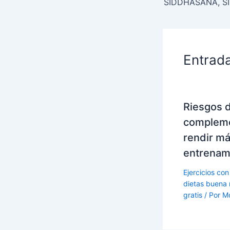
Entrad
Riesgos 
compleme
rendir má
entrenam
Ejercicios con
dietas buena 
gratis
/ Por
M