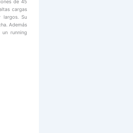
siones de 45
altas cargas
 largos. Su
ncha. Además
 un running