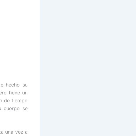
de hecho su
ero tiene un
to de tiempo
u cuerpo se
za una vez a