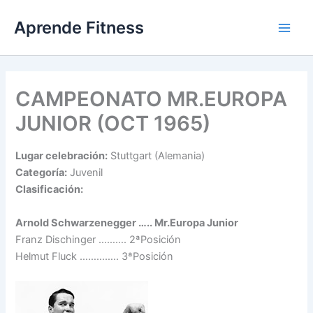
Ir
Aprende Fitness
al
contenido
CAMPEONATO MR.EUROPA
JUNIOR (OCT 1965)
Lugar celebración:
Stuttgart (Alemania)
Categoría:
Juvenil
Clasificación:
Arnold Schwarzenegger ….. Mr.Europa Junior
Franz Dischinger ………. 2ªPosición
Helmut Fluck ………….. 3ªPosición