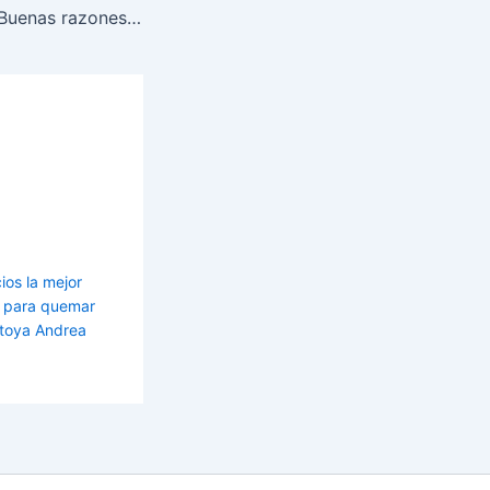
Fisicoculturismo: Buenas razones para usar un diario de entrenamiento
ios la mejor
es para quemar
toya Andrea