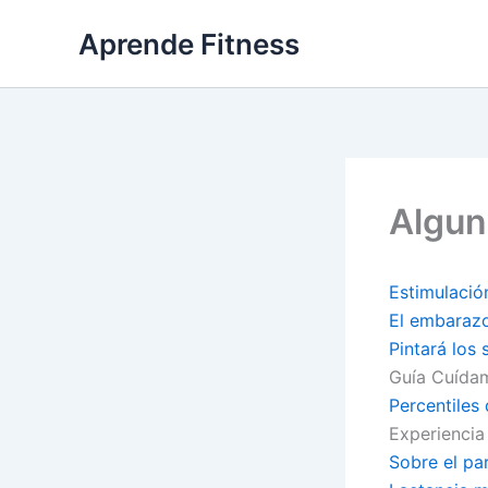
Ir
Aprende Fitness
al
contenido
Algu
Estimulació
El embaraz
Pintará los
Guía Cuída
Percentiles
Experienci
Sobre el pa