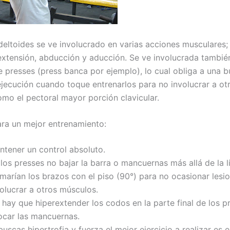
deltoides se ve involucrado en varias acciones musculares; 
 extensión, abducción y aducción. Se ve involucrada tambié
de presses (press banca por ejemplo), lo cual obliga a una 
ejecución cuando toque entrenarlos para no involucrar a ot
mo el pectoral mayor porción clavicular.
ra un mejor entrenamiento:
ntener un control absoluto.
los presses no bajar la barra o mancuernas más allá de la 
marían los brazos con el piso (90°) para no ocasionar lesi
olucrar a otros músculos.
hay que hiperextender los codos en la parte final de los p
ocar las mancuernas.
buscas hipertrofia y fuerza el mejor ejercicio a realizar es 