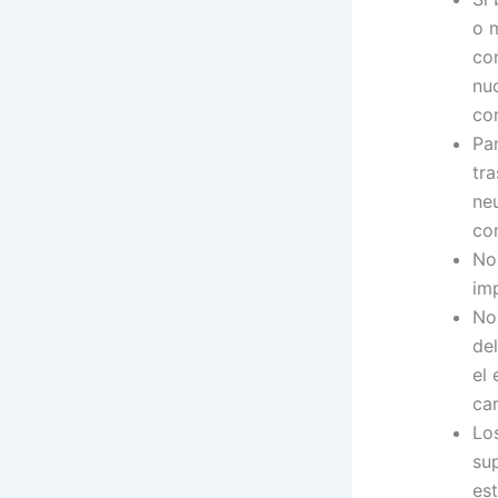
o m
co
nuc
cor
Par
tr
ne
co
No
im
No
del
el
ca
Lo
su
est