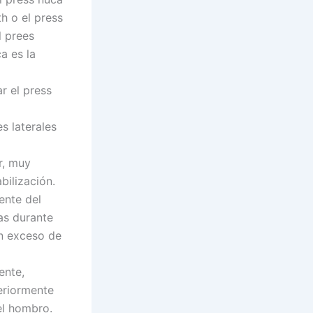
h o el press
l prees
ca es la
r el press
s laterales
r, muy
bilización.
ente del
das durante
un exceso de
ente,
eriormente
el hombro.