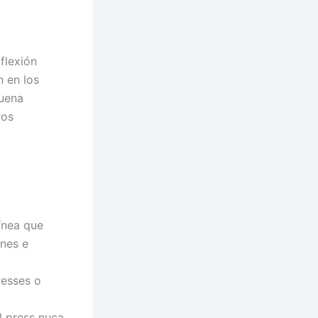
flexión
n en los
buena
ros
línea que
ones e
resses o
el press nuca