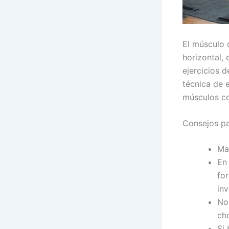
El músculo 
horizontal,
ejercicios 
técnica de 
músculos co
Consejos pa
Ma
En 
for
inv
No 
ch
Si 