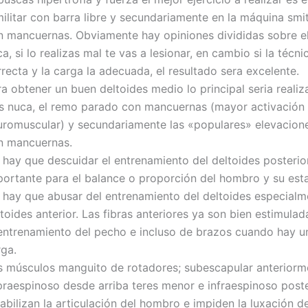
ilitar con barra libre y secundariamente en la máquina smit
n mancuernas. Obviamente hay opiniones divididas sobre e
a, si lo realizas mal te vas a lesionar, en cambio si la técni
recta y la carga la adecuada, el resultado sera excelente.
a obtener un buen deltoides medio lo principal seria realiza
as nuca, el remo parado con mancuernas (mayor activación
uromuscular) y secundariamente las «populares» elevacione
n mancuernas.
 hay que descuidar el entrenamiento del deltoides posterio
portante para el balance o proporción del hombro y su esta
 hay que abusar del entrenamiento del deltoides especialm
toides anterior. Las fibras anteriores ya son bien estimula
 entrenamiento del pecho e incluso de brazos cuando hay 
rga.
s músculos manguito de rotadores; subescapular anteriorm
praespinoso desde arriba teres menor e infraespinoso post
abilizan la articulación del hombro e impiden la luxación d