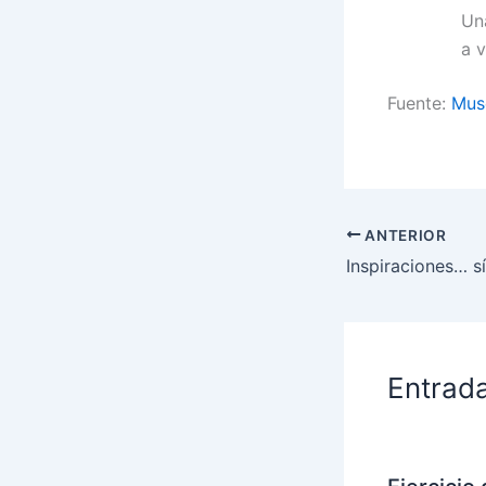
Un
a 
Fuente:
Musc
ANTERIOR
Entrad