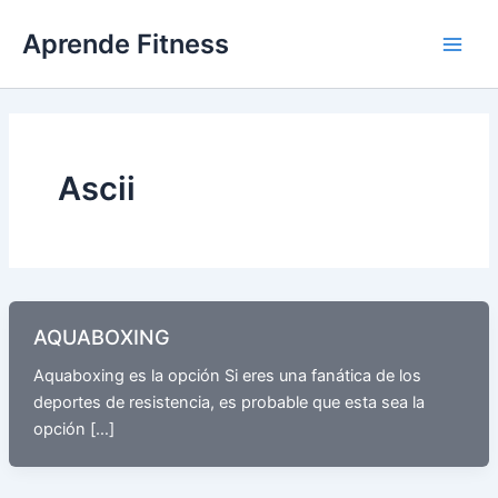
Ir
Aprende Fitness
al
contenido
Ascii
AQUABOXING
Aquaboxing es la opción Si eres una fanática de los
deportes de resistencia, es probable que esta sea la
opción […]