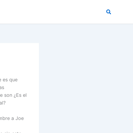
Buscar
e es que
as
e son ¿Es el
al?
ombre a Joe