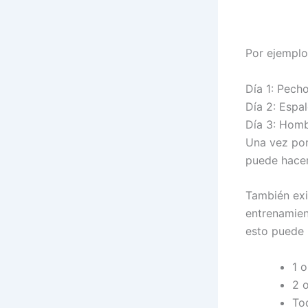
Por ejemplo
Día 1: Pech
Día 2: Espal
Día 3: Homb
Una vez por
puede hacer
También exi
entrenamien
esto puede 
1 o
2 o
To