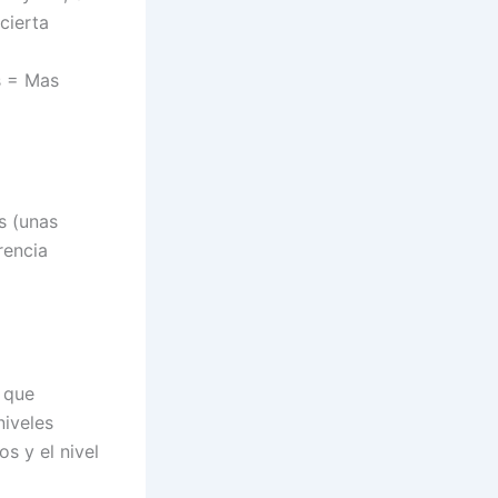
cierta
s = Mas
s (unas
rencia
a que
niveles
s y el nivel