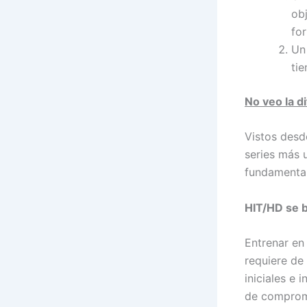
obj
for
Un
ti
No veo la d
Vistos desde
series más 
fundamental
HIT/HD se b
Entrenar en
requiere de
iniciales e
de compromi