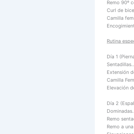
Remo 90º 
Curl de bi
Camilla f
Encogimien
Rutina espe
Día 1 (Piern
Sentadill
Extensión 
Camilla F
Elevación 
Día 2 (Espa
Dominada
Remo senta
Remo a una