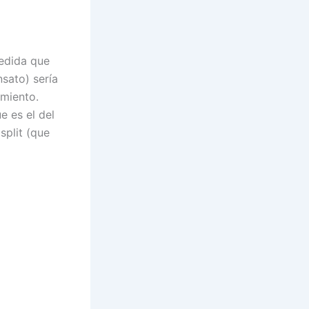
edida que
nsato) sería
miento.
e es el del
split (que