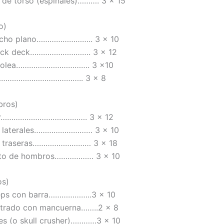
 de torso (espinales)………. 3 x 15
o)
echo plano…………………….. 3 x 10
peck deck………………………. 3 x 12
 polea……………………………. 3 x10
…………………………………….. 3 x 8
bros)
itar…………………………………. 3 x 12
s laterales……………………… 3 x 10
s traseras……………………… 3 x 18
nto de hombros……………… 3 x 10
os)
ceps con barra………………..3 x 10
ntrado con mancuerna……..2 x 8
es (o skull crusher)…………3 x 10