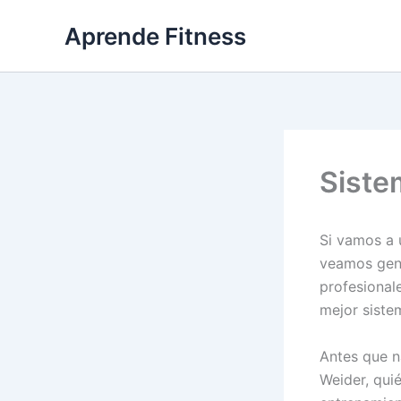
Ir
Aprende Fitness
al
contenido
Siste
Si vamos a 
veamos gent
profesional
mejor siste
Antes que n
Weider, qui