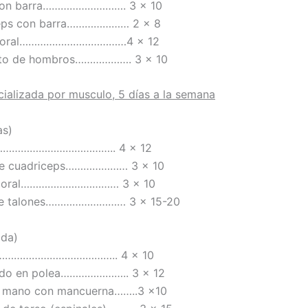
con barra………………………. 3 x 10
ceps con barra………………… 2 x 8
emoral………………………………4 x 12
to de hombros………………. 3 x 10
cializada por musculo, 5 días a la semana
as)
as………………………………….. 4 x 12
de cuadriceps………………… 3 x 10
emoral…………………………… 3 x 10
de talones……………………… 3 x 15-20
lda)
s………………………………….. 4 x 10
do en polea………………….. 3 x 12
 mano con mancuerna……..3 x10