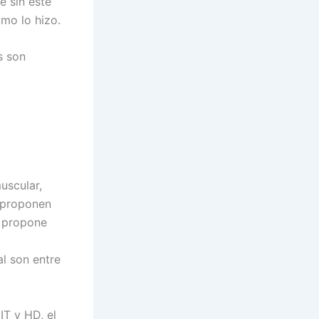
e sin este
omo lo hizo.
s son
uscular,
 proponen
r propone
al son entre
IT y HD, el