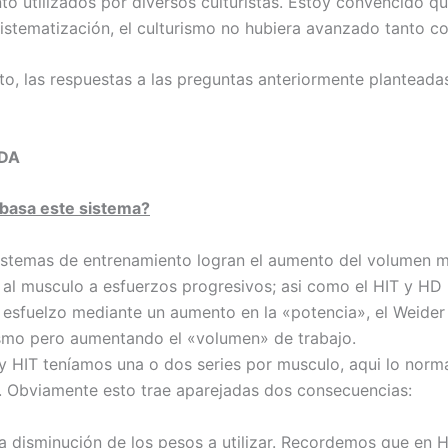
to utilizados por diversos culturistas. Estoy convencido qu
sistematización, el culturismo no hubiera avanzado tanto c
to, las respuestas a las preguntas anteriormente planteada
ADA
 basa este sistema?
istemas de entrenamiento logran el aumento del volumen m
al musculo a esfuerzos progresivos; asi como el HIT y HD
 esfuelzo mediante un aumento en la «potencia», el Weide
smo pero aumentando el «volumen» de trabajo.
 y HIT teníamos una o dos series por musculo, aqui lo norm
o. Obviamente esto trae aparejadas dos consecuencias:
a disminución de los pesos a utilizar. Recordemos que en H