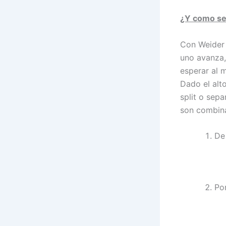
¿Y como se
Con Weider 
uno avanza,
esperar al 
Dado el alt
split o sepa
son combina
De
Po