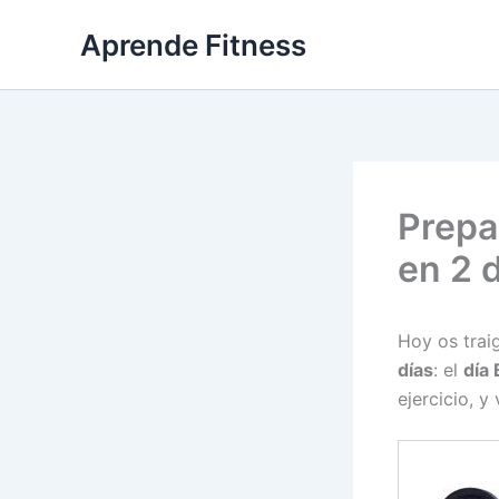
Ir
Aprende Fitness
al
contenido
Prepa
en 2 d
Hoy os trai
días
: el
día 
ejercicio, y