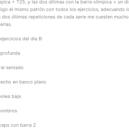
mpica + 1’25, y las dos últimas con la barra olímpica + un d
Sigo el mismo patrón con todos los ejercicios, adecuando 
s dos últimas repeticiones de cada serie me cuesten mucho
erlas.
 ejercicios del día B:
a profunda
al sentado
echo en banco plano
olea baja
hombros
ceps con barra Z