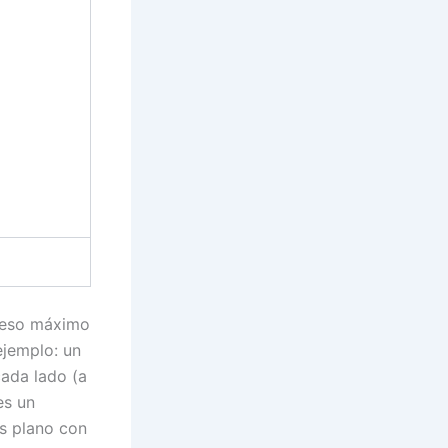
 peso máximo
ejemplo: un
cada lado (a
es un
ss plano con