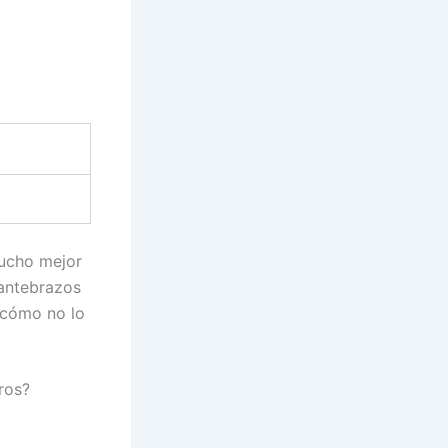
ucho mejor
 antebrazos
 cómo no lo
tros?