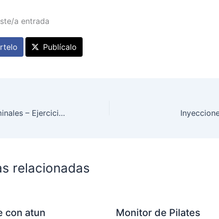
ste/a entrada
telo
Publícalo
Ejercicios Abdominales – Ejercicio Abdomen Crunch Con Maquina Abdominal
Inyeccion
as relacionadas
le con atun
Monitor de Pilates