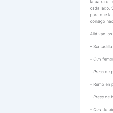
la barra olí
cada lado. 
para que la
consigo hac
Allá van los
– Sentadill
–
Curl
femor
–
Press
de p
– Remo en p
–
Press
de 
–
Curl
de bí