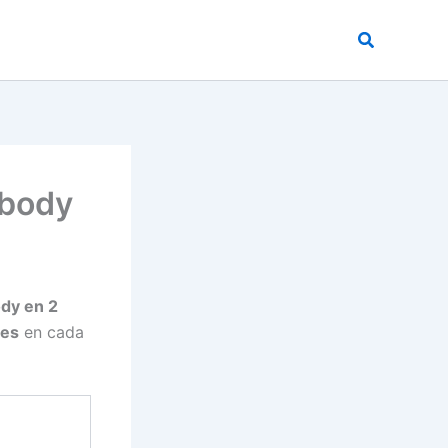
Buscar
 body
ody en 2
nes
en cada