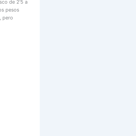
isco de 2’5 a
los pesos
, pero