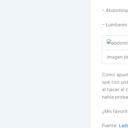
– Abdomina
– Lumbares
Imagen d
Como apunte
que con una
al hacer el
había proba
¿Mis favori
Fuente:
Lady