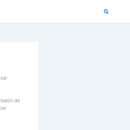
Buscar
izar
n balón de
cer