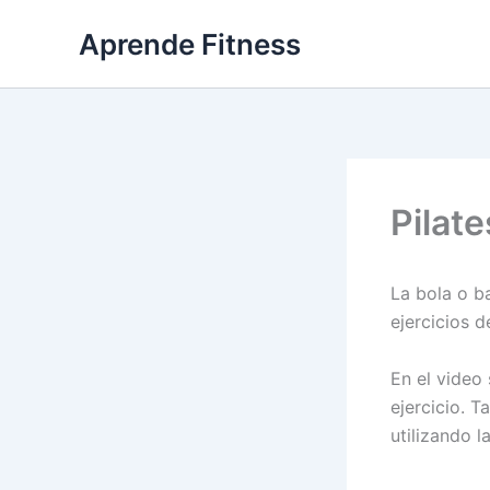
Ir
Aprende Fitness
al
contenido
Pilate
La bola o ba
ejercicios d
En el video 
ejercicio. 
utilizando l