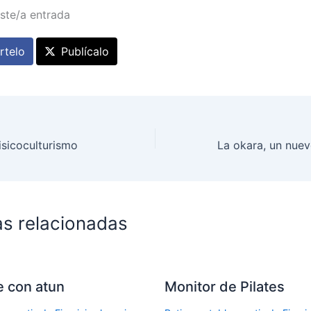
ste/a entrada
telo
Publícalo
Fisicoculturismo
as relacionadas
le con atun
Monitor de Pilates