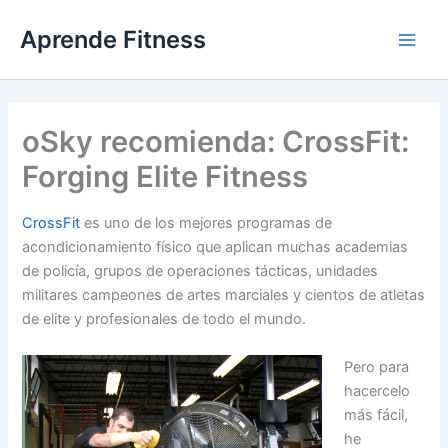
Ir
Aprende Fitness
al
contenido
oSky recomienda: CrossFit:
Forging Elite Fitness
CrossFit
es uno de los mejores programas de
acondicionamiento físico que aplican muchas academias
de policía, grupos de operaciones tácticas, unidades
militares campeones de artes marciales y cientos de atletas
de elite y profesionales de todo el mundo.
Pero para
hacercelo
más fácil,
he