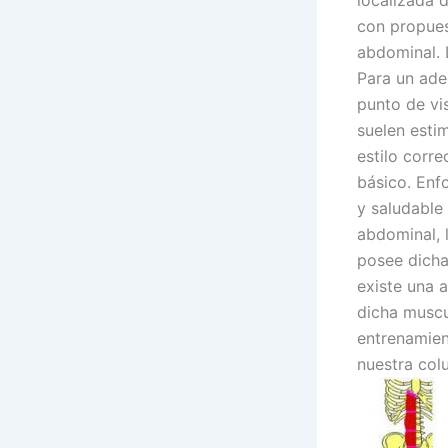
localizada 
con propues
abdominal. L
Para un ade
punto de vi
suelen esti
estilo corre
básico. Enf
y saludable
abdominal, 
posee dicha
existe una 
dicha muscu
entrenamien
nuestra col