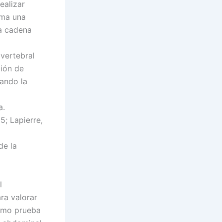
ealizar
rma una
a cadena
vertebral
ción de
zando la
a.
5; Lapierre,
de la
l
ra valorar
como prueba