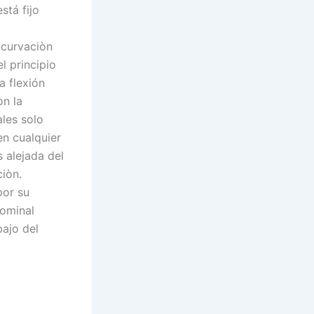
stá fijo
ncurvaciòn
l principio
a flexión
on la
les solo
en cualquier
 alejada del
iòn.
por su
dominal
bajo del