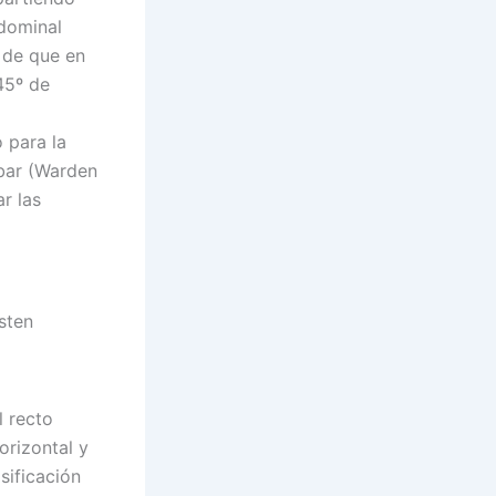
bdominal
 de que en
45º de
 para la
mbar (Warden
r las
sten
l recto
orizontal y
sificación