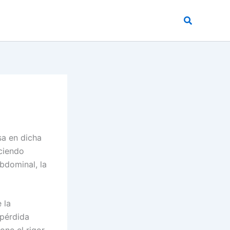
Buscar
sa en dicha
ciendo
bdominal, la
 la
(pérdida