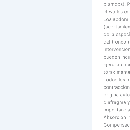
o ambos). Po
eleva las ca
Los abdomin
(acortamien
de la especi
del tronco 
intervenció
pueden incur
ejercicio a
tórax mante
Todos los m
contracción
origina auto
diafragma y 
Importancia
Absorción i
Compensació