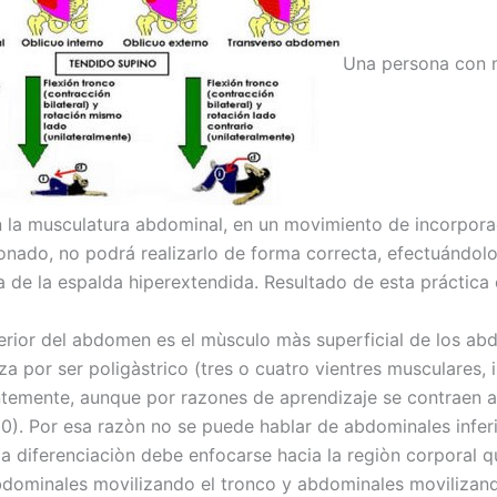
Una persona con
n la musculatura abdominal, en un movimiento de incorpora
ionado, no podrá realizarlo de forma correcta, efectuándolo,
a de la espalda hiperextendida. Resultado de esta práctica 
terior del abdomen es el mùsculo màs superficial de los ab
za por ser poligàstrico (tres o cuatro vientres musculares,
temente, aunque por razones de aprendizaje se contraen a
0). Por esa razòn no se puede hablar de abdominales infer
la diferenciaciòn debe enfocarse hacia la regiòn corporal q
bdominales movilizando el tronco y abdominales movilizand