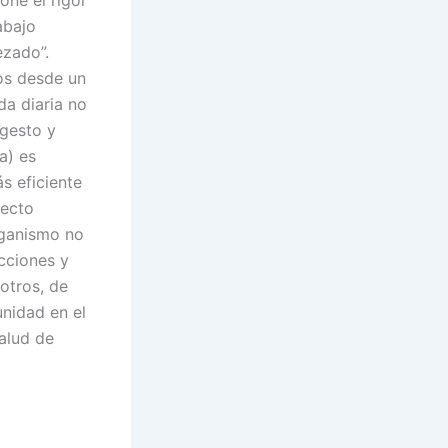
ne el rigor
abajo
ezado”.
os desde un
da diaria no
(gesto y
a) es
s eficiente
recto
rganismo no
cciones y
otros, de
unidad en el
alud de