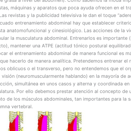
de grasa a nivel del abdomen). Como sabemos la moda impo
tas, máquinas y aparatos que poca ayuda ofrecen en el tr
as revistas y la publicidad televisiva le dan el toque “ader
cuado entrenamiento abdominal hay que establecer criteri
sta anatomofuncional y cinesiológico. Las acciones de la vi
mular la musculatura abdominal. Entrenarlos es importante 
cto), mantener una ATPE (actitud tónico postural equilibrad
ocar el entrenamiento abdominal de manera funcional es má
 que hacerlo de manera analítica. Pretendemos entrenar el 
los oblicuos o el transverso, pero no entendemos que el o
 visión (neuromuscularmente hablando) en la mayoría de a
acción, simultánea en unos casos y alterna y coordinada en 
latura. Por ello debemos prestar atención al concepto de 
to de los músculos abdominales, tan importantes para la s
umna vertebral.