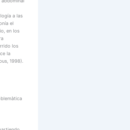
a abdominal
logía a las
onía el
o, en los
ra
rrido los
ce la
ous, 1998).
blemàtica
 partiendo