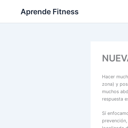
Ir
Aprende Fitness
al
contenido
NUEV
Hacer mucho
zona) y pos
muchos abdo
respuesta e
Sí enfocamo
prevención,