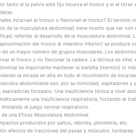
r tanto si la pelvis està fijo incurva el tronco y si el tórax e
deras.
ales incurvan el tronco o flexionan el tronco? El termino i
to de la musculatura abdominal) tiene mucho que ver con e
ficad, referido al desarrollo de la musculatura abdominal. L
(aproximación del tronco al miembro inferior) se produce c
n de un mayor número de grupos musculares. Los abdomina
var el tronco y no flexionar la cadera. La técnica es vital, 
bdominal es importante mantener la barbilla (mentón) lo más
niendo la mirada en alta en todo el movimiento de incurvac
úsculos abdominales son, por su tonicidad, espiradores y 
, espiradores forzados. Una insuficiencia tónica a nivel ab
máticamente una insuficiencia respiratoria, forzando el tra
limitando el juego normal respiratorio.
 de una Eficaz Musculatura Abdominal
mpactos producidos por saltos, rebotes, pliometria, etc.
n efectos de tracciones del psoas y mùsculos. lumbares.