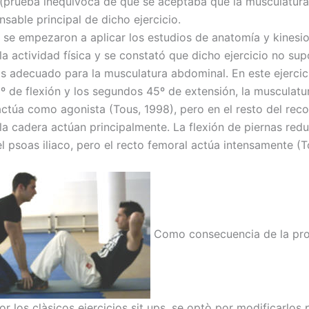
 (prueba inequivoca de que se aceptaba que la musculatur
nsable principal de dicho ejercicio.
 se empezaron a aplicar los estudios de anatomía y kinesio
la actividad física y se constató que dicho ejercicio no sup
s adecuado para la musculatura abdominal. En este ejercici
º de flexión y los segundos 45º de extensión, la musculatu
ctúa como agonista (Tous, 1998), pero en el resto del reco
la cadera actúan principalmente. La flexión de piernas redu
l psoas iliaco, pero el recto femoral actúa intensamente (T
Como consecuencia de la pro
r los clàsicos ejercicios sit ups, se optò por modificarlos