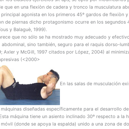
de que en una flexiòn de cadera y tronco la musculatura a
principal agonista en los primeros 45º gardos de flexiòn y
òn de piernas dicho protagonismo ocurre en los segundos 
Tous y Balaguè, 1999).
arece que no sólo se ha mostrado muy adecuado y efectivo
 abdominal, sino también, seguro para el raquis dorso-lu
9; Axler y McGill, 1997 citados por López, 2004) al minimiza
mpresivas (<2000>
En las salas de musculación exi
máquinas diseñadas específicamente para el desarrollo de
Esta máquina tiene un asiento inclinado 30º respecto a la h
 móvil (donde se apoya la espalda) unido a una zona de do