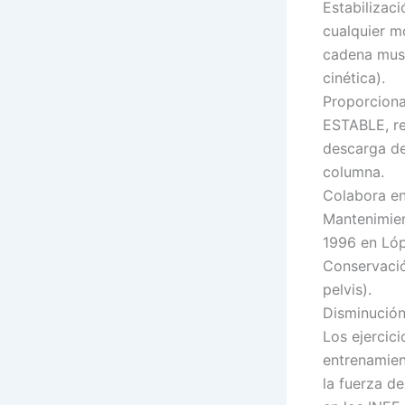
Estabilizac
cualquier m
cadena musc
cinética).
Proporciona
ESTABLE, re
descarga de
columna.
Colabora en 
Mantenimien
1996 en Lóp
Conservació
pelvis).
Disminución
Los ejercici
entrenamien
la fuerza d