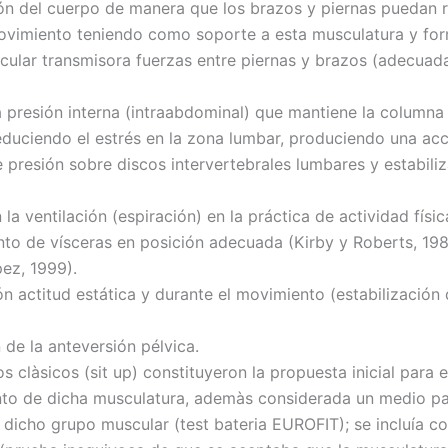
ión del cuerpo de manera que los brazos y piernas puedan r
ovimiento teniendo como soporte a esta musculatura y fo
ular transmisora fuerzas entre piernas y brazos (adecuad
 presión interna (intraabdominal) que mantiene la columna 
duciendo el estrés en la zona lumbar, produciendo una ac
 presión sobre discos intervertebrales lumbares y estabili
la ventilación (espiración) en la práctica de actividad físic
to de vísceras en posición adecuada (Kirby y Roberts, 198
ez, 1999).
n actitud estática y durante el movimiento (estabilización 
 de la anteversión pélvica.
os clàsicos (sit up) constituyeron la propuesta inicial para e
to de dicha musculatura, ademàs considerada un medio pa
e dicho grupo muscular (test bateria EUROFIT); se incluía 