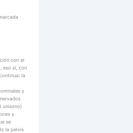
 marcada
ción con el
 eso sí, con
continua: la
dominales y
 inervados
l unisono)
iores y
ue se
o la pelvis