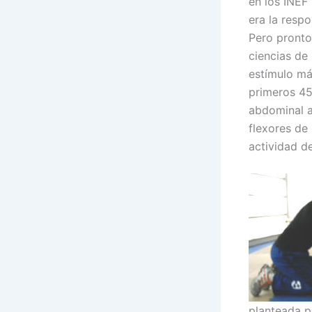
en los INEF
era la respo
Pero pronto
ciencias de 
estímulo má
primeros 45
abdominal a
flexores de 
actividad de
planteada po