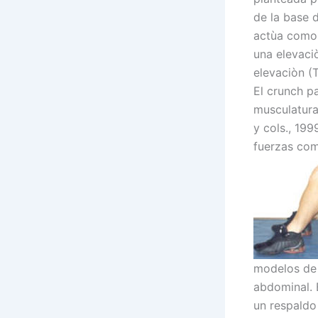
de la base 
actùa como 
una elevaci
elevaciòn (
El crunch p
musculatura
y cols., 199
fuerzas co
modelos de 
abdominal. 
un respaldo