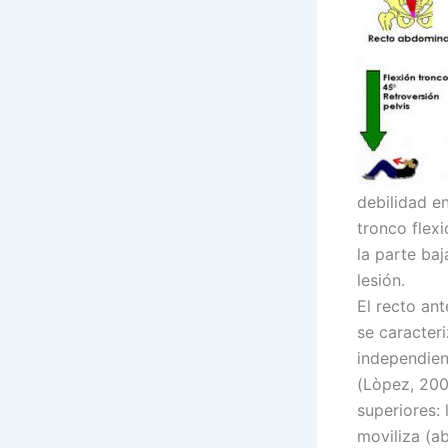
debilidad e
tronco flex
la parte baj
lesión.
El recto an
se caracteri
independien
(Lòpez, 200
superiores: 
moviliza (a