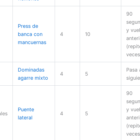
90
segu
Press de
y vue
banca con
4
10
anter
mancuernas
(repit
veces
Dominadas
Pasa 
4
5
agarre mixto
sigui
90
segu
Puente
y vue
les
4
5
lateral
anter
(repit
veces