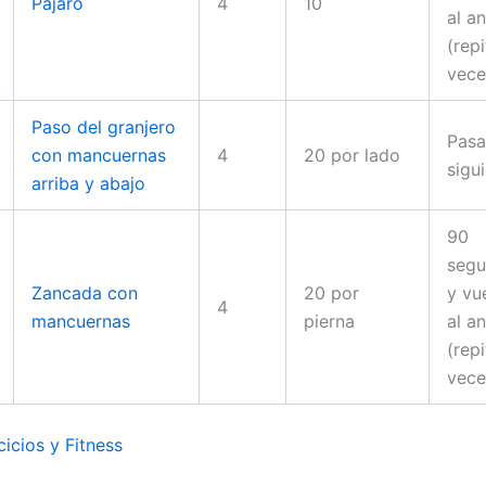
Pájaro
4
10
al an
(rep
vece
Paso del granjero
Pasa
con mancuernas
4
20 por lado
sigu
arriba y abajo
90
seg
Zancada con
20 por
y vu
4
mancuernas
pierna
al an
(rep
vece
cicios y Fitness