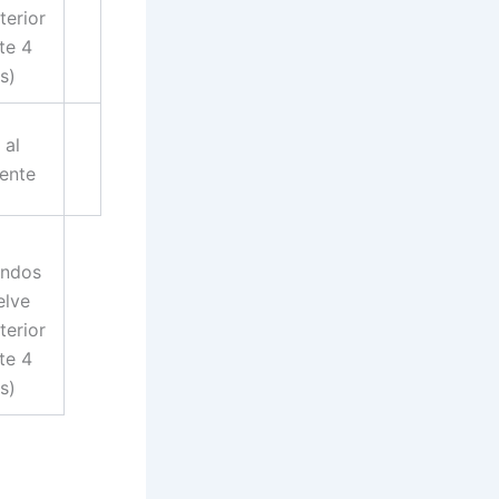
terior
ite 4
s)
 al
iente
undos
elve
terior
ite 4
s)