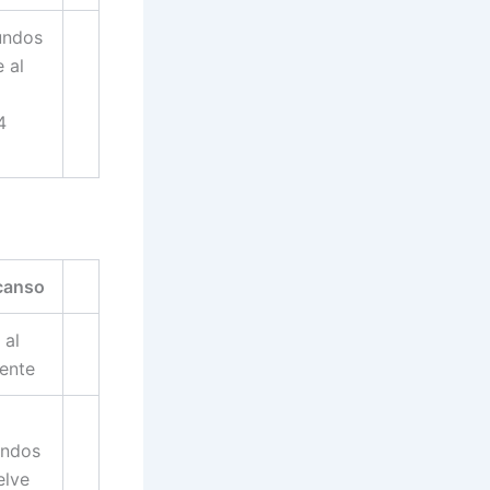
undos
 al
4
canso
 al
iente
undos
elve