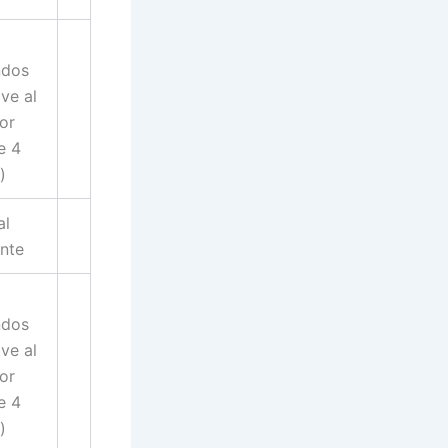
ndos
lve al
ior
e 4
)
al
ente
ndos
lve al
ior
e 4
)