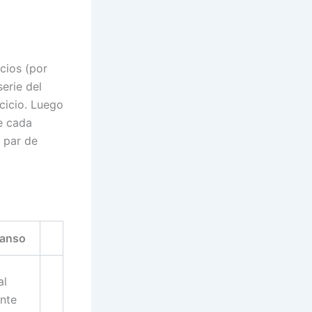
cios (por
serie del
cicio. Luego
e cada
e par de
anso
al
ente