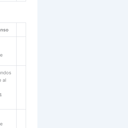
anso
te
undos
 al
4
te