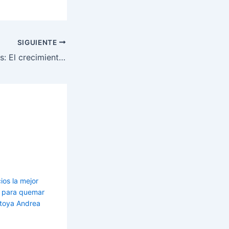
SIGUIENTE
Ejercicios y rutinas: El crecimiento funcional
ios la mejor
es para quemar
toya Andrea