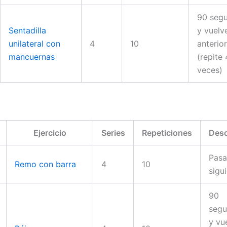
90 seg
Sentadilla
y vuelve
unilateral con
4
10
anterior
mancuernas
(repite 
veces)
Ejercicio
Series
Repeticiones
Des
Pasa
Remo con barra
4
10
sigu
90
seg
y vu