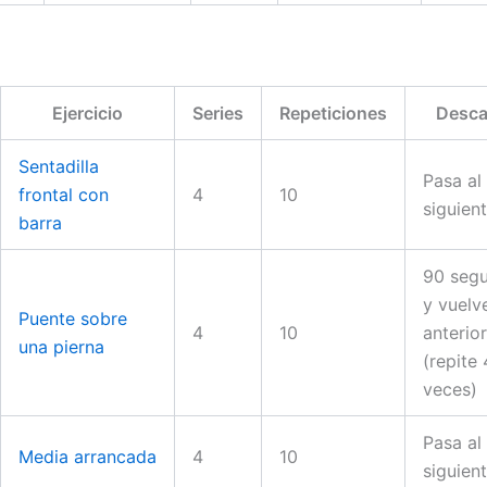
Ejercicio
Series
Repeticiones
Desc
Sentadilla
Pasa al
frontal con
4
10
siguien
barra
90 seg
y vuelve
Puente sobre
4
10
anterior
una pierna
(repite 
veces)
Pasa al
Media arrancada
4
10
siguien