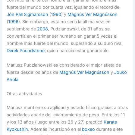
convirtió en el tercer hombre en ganar el hombre más
fuerte del mundo por cuarta vez, igualando el record de
Jón Páll Sigmarsson
(
1990
) y
Magnús Ver Magnússon
(
1996
). Sin embargo, esta no sería la última vez: en
septiembre de
2008
, Pudzianowski, de 31 años se
convertía en el primer ser humano en ganar 5 veces el
hombre más fuerte del mundo, superando a su duro rival
Derek Poundstone
, quien parecía estar ganándole.
Mariusz Pudzianowski es considerado el mejor atleta de
fuerza desde los años de
Magnús Ver Magnússon
y
Jouko
Ahola
.
Otras actividades
Mariusz mantiene su agilidad y estado físico gracias a otras
actividades aparte del levantamiento de peso. Entre los 11
y los 13 años (luego entre los 26 y 27) practicó
Karate
Kyokushin
. Además incursionó en el
boxeo
durante siete