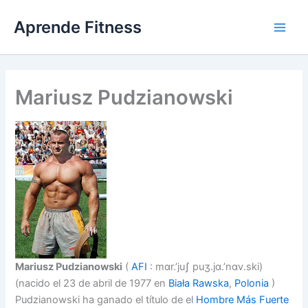
Ir
Aprende Fitness
al
contenido
Mariusz Pudzianowski
Mariusz Pudzianowski
(
AFI
: mɑr.’juʃ puʒ.jɑ.’nɑv.ski)
(nacido el 23 de abril de 1977 en
Biała Rawska
,
Polonia
)
Pudzianowski ha ganado el título de el
Hombre Más Fuerte