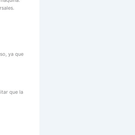
 máquina.
rsales.
eso, ya que
itar que la