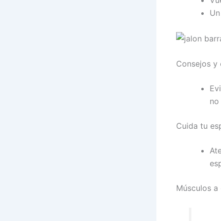
Vue
Un 
Consejos y 
Ev
no
Cuida tu es
Ate
es
Músculos a 