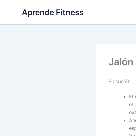
Ir
Aprende Fitness
al
contenido
Jalón
Ejecución:
El 
el
ex
Aho
es