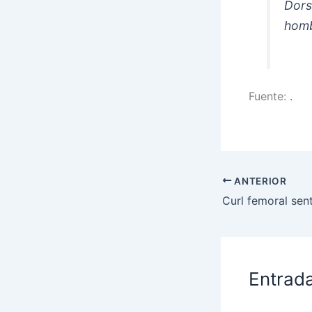
Dors
homb
Fuente:
.
ANTERIOR
Curl femoral sen
Entrad