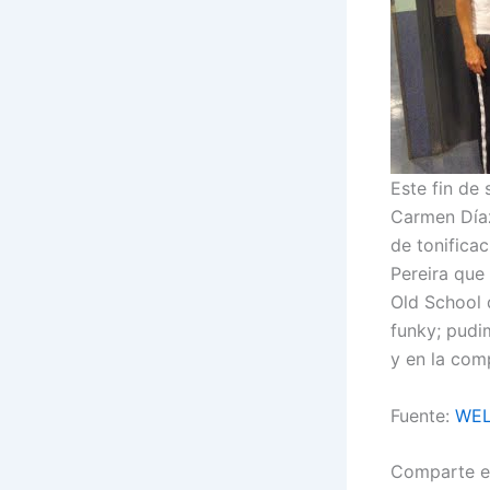
Este fin de
Carmen Díaz
de tonifica
Pereira que
Old School 
funky; pudi
y en la co
Fuente:
WEL
Comparte e