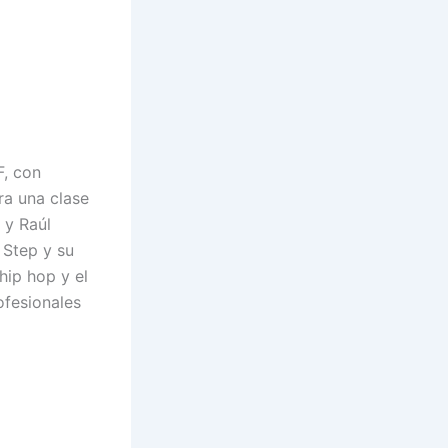
F, con
ra una clase
 y Raúl
 Step y su
hip hop y el
ofesionales