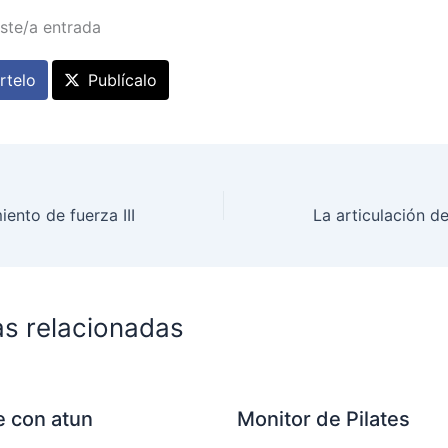
ste/a entrada
telo
Publícalo
ento de fuerza III
as relacionadas
le con atun
Monitor de Pilates