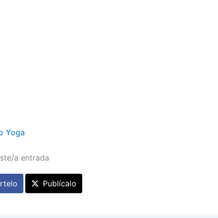
o Yoga
ste/a entrada
telo
Publícalo