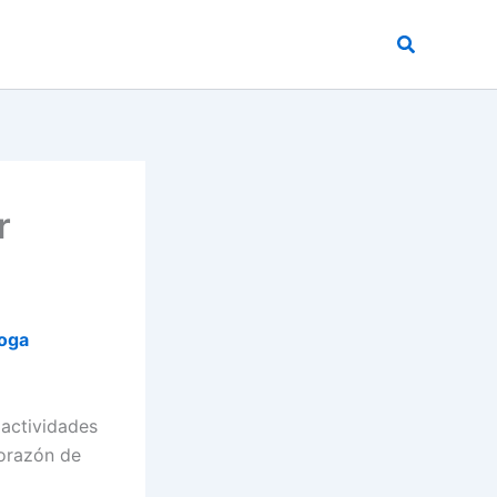
Buscar
r
oga
 actividades
corazón de