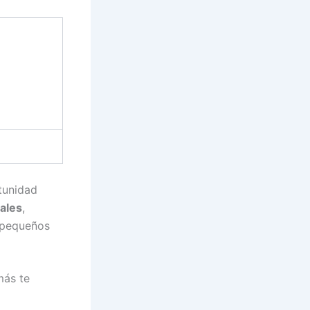
rtunidad
uales
,
 pequeños
más te