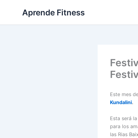
Ir
Aprende Fitness
al
contenido
Festi
Festiv
Este mes d
Kundalini
.
Esta será la
para los am
las Rias Bai