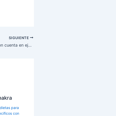
SIGUIENTE
Factores a tener en cuenta en ejercicios de musculación.
hakra
 dietas para
cificos con