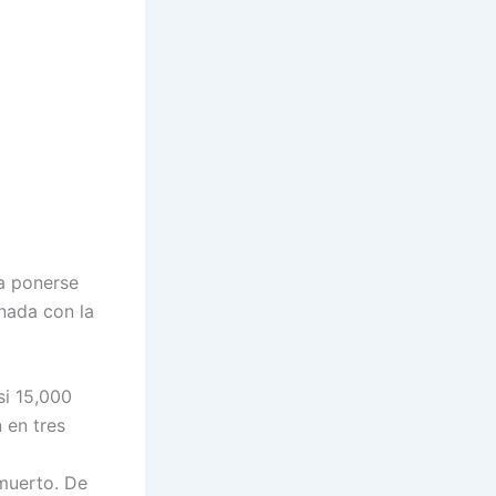
a ponerse
onada con la
si 15,000
 en tres
muerto. De