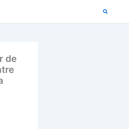
Buscar
r de
ntre
a