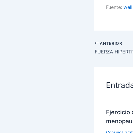
Fuente:
wel
ANTERIOR
FUERZA HIPERTR
Entrad
Ejercicio 
menopau
Consejos grati