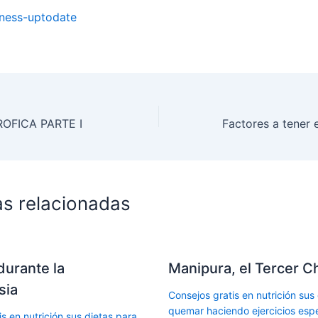
lness-uptodate
OFICA PARTE I
as relacionadas
durante la
Manipura, el Tercer C
sia
Consejos gratis en nutrición sus
quemar haciendo ejercicios espe
s en nutrición sus dietas para