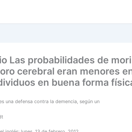
io Las probabilidades de mori
ioro cerebral eran menores e
ndividuos en buena forma físic
o es una defensa contra la demencia, según un
dt
l inglés: lunes, 13 de febrero, 2012