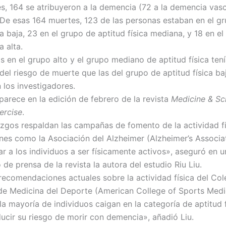
s, 164 se atribuyeron a la demencia (72 a la demencia vasc
 De esas 164 muertes, 123 de las personas estaban en el g
ca baja, 23 en el grupo de aptitud física mediana, y 18 en e
a alta.
s en el grupo alto y el grupo mediano de aptitud física te
del riesgo de muerte que las del grupo de aptitud física ba
 los investigadores.
parece en la edición de febrero de la revista
Medicine & Sc
ercise
.
azgos respaldan las campañas de fomento de la actividad f
nes como la Asociación del Alzheimer (Alzheimer’s Associat
r a los individuos a ser físicamente activos», aseguró en u
e prensa de la revista la autora del estudio Riu Liu.
 recomendaciones actuales sobre la actividad física del Col
e Medicina del Deporte (American College of Sports Medi
la mayoría de individuos caigan en la categoría de aptitud f
ducir su riesgo de morir con demencia», añadió Liu.