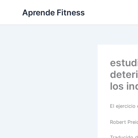
Ir
Aprende Fitness
al
contenido
estud
deter
los i
El ejercici
Robert Prei
Traducido de