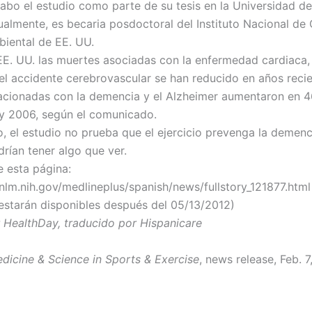
 cabo el estudio como parte de su tesis en la Universidad de
tualmente, es becaria posdoctoral del Instituto Nacional de
biental de EE. UU.
E. UU. las muertes asociadas con la enfermedad cardiaca, 
l accidente cerebrovascular se han reducido en años recie
acionadas con la demencia y el Alzheimer aumentaron en 4
y 2006, según el comunicado.
, el estudio no prueba que el ejercicio prevenga la demenc
rían tener algo que ver.
e esta página:
nlm.nih.gov/medlineplus/spanish/news/fullstory_121877.html
 estarán disponibles después del 05/13/2012)
r HealthDay, traducido por Hispanicare
dicine & Science in Sports & Exercise
, news release, Feb. 7