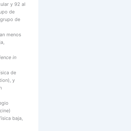
ular y 92 al
rupo de
l grupo de
nían menos
ja,
ience in
ísica de
ion), y
n
egio
cine)
ísica baja,