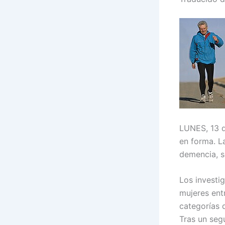
LUNES, 13 d
en forma. La
demencia, s
Los investi
mujeres ent
categorías d
Tras un seg