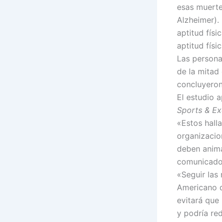
esas muerte
Alzheimer).
aptitud físi
aptitud físic
Las persona
de la mitad 
concluyeron
El estudio a
Sports & Ex
«Estos hall
organizacio
deben anima
comunicado d
«Seguir las
Americano d
evitará que 
y podría re