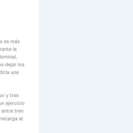
es es más
rante la
dominal,
s dejar los
diría una
or y tren
un ejercicio
 entre tren
recarga al