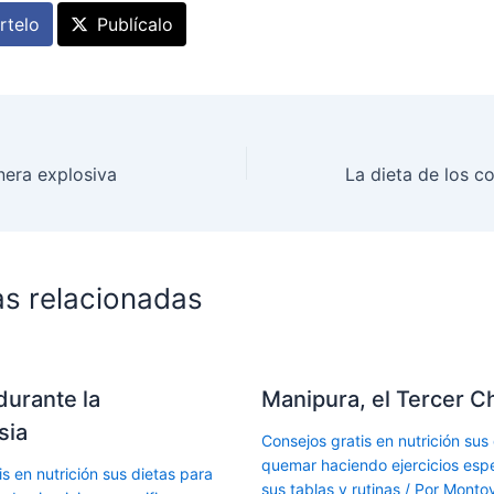
telo
Publícalo
nera explosiva
as relacionadas
durante la
Manipura, el Tercer C
sia
Consejos gratis en nutrición sus
quemar haciendo ejercicios espe
s en nutrición sus dietas para
sus tablas y rutinas
/ Por
Montoy