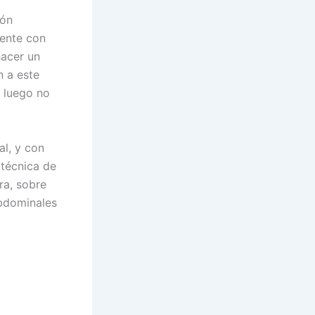
ión
mente con
hacer un
n a este
i luego no
al, y con
 técnica de
ra, sobre
abdominales