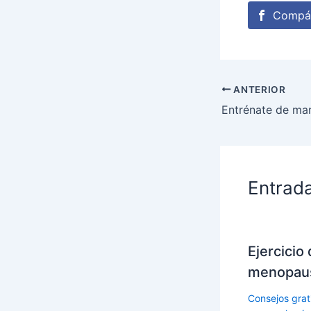
Compár
ANTERIOR
Entrénate de ma
Entrad
Ejercicio 
menopau
Consejos grati