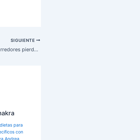
SIGUIENTE
La dieta de los corredores pierde-kilos: desayunos y meriendas
hakra
 dietas para
cificos con
a Andrea