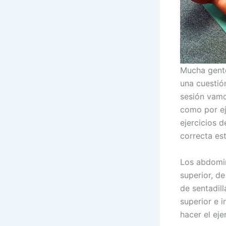
Mucha gente
una cuestión
sesión vamo
como por eje
ejercicios d
correcta est
Los abdomin
superior, de
de sentadil
superior e 
hacer el eje