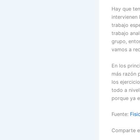
Hay que ten
intervienen
trabajo esp
trabajo ana
grupo, ento
vamos a requ
En los princ
más razón p
los ejercic
todo a nivel
porque ya es
Fuente:
Fisi
Comparte e