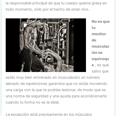
la responsable principal de que tu cuerpo queme grasa en
todo momento, sólo por el hecho de estar vivo.
No es que
tu
monitor
de
musculac
ión se
equivoqu
e
, es que
salvo que
estés muy bien entrenado en musculación un número
elevado de repeticiones garantiza que no estás moviendo
una carga con la que te podrías lesionar, de modo que es
una norma de seguridad y una ayuda para acondicionarte
cuando tu forma no es la ideal.
La excepción está precisamente en los músculos