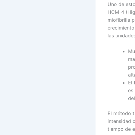
Uno de esto
HCM-4 (High
miofibrilla
crecimiento
las unidad
Mu
ma
pr
al
El
es 
de
El método t
intensidad 
tiempo de e