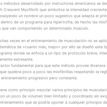
s métodos desarrollado por instructores americanos se d
 Crescent Myofibril) que simboliza la intensidad creciente
 poseyendo un nombre un poco sugestivo que adapta el prin
 dentro de un programa para hipertrofia; de hecho las miofi
es que van componiendo un determinado músculo.
chas veces en el entrenamiento de musculación no se aplic
temática de «cuanto más, mejor» por ello se diseñó este t
ograma donde se enfoca a un tipo de protocolo breve, inte
tamente estresante.
 factor fundamental para que este método provee diversos 
que quiebra poco a poco las miofibrillas respetando la reg
l entrenamiento progresivo pero constante.
iene como principio mezclar varios principios de musculaci
con un poco de volumen bien limitado y coordinado sin exi
ntrenamiento que se podría oponer a cualquier principio 