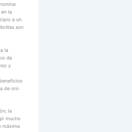
enomina
 en la
cipio a un
brillas son
a la
ipo de
nso y
beneficios
la de oro
ón; la
gir mucho
de máxima