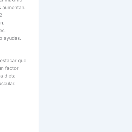
s aumentan.
12
n.
es.
 o ayudas.
destacar que
n factor
a dieta
scular.