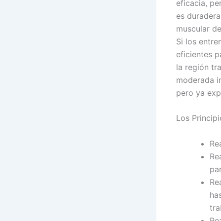
eficacia, pe
es duradera
muscular de
Si los entr
eficientes p
la región t
moderada in
pero ya exp
Los Princip
Rea
Re
pa
Rea
has
tra
Re