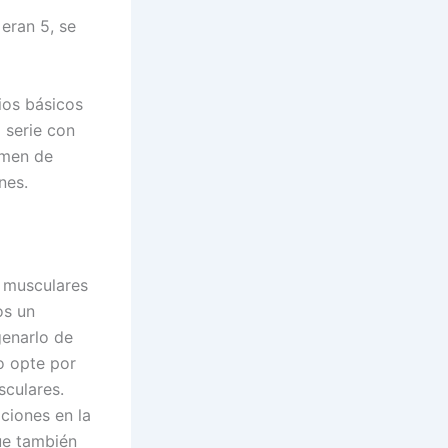
eran 5, se
ios básicos
 serie con
umen de
nes.
s musculares
os un
genarlo de
o opte por
sculares.
ciones en la
ue también