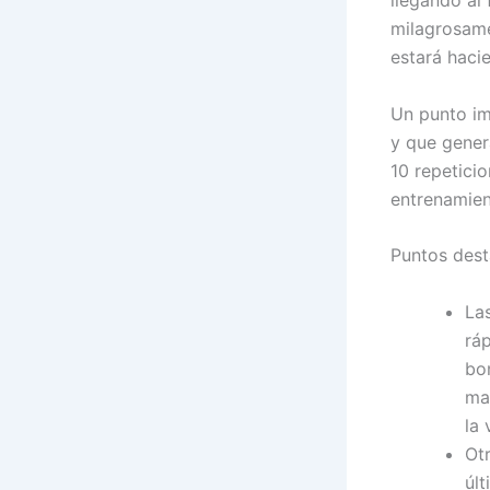
llegando al
milagrosame
estará haci
Un punto im
y que gener
10 repetici
entrenamien
Puntos dest
Las
ráp
bo
ma
la 
Ot
úl