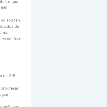
ibrilar que
rición
 no son tan
líquidos de
forma
o es confuso
os de 3-5
y progresar
región
 el máximo