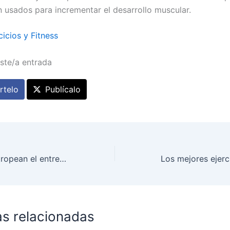
n usados para incrementar el desarrollo muscular.
cicios y Fitness
ste/a entrada
telo
Publícalo
5 errores que estropean el entrenamiento para adelgazar
as relacionadas