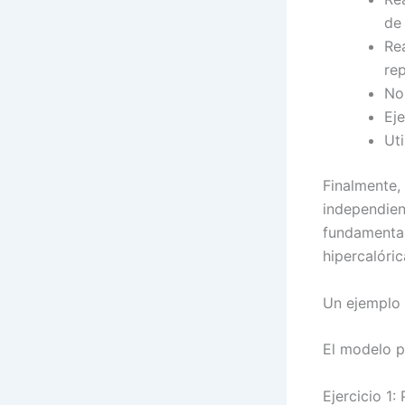
de
Rea
re
No 
Eje
Uti
Finalmente,
independien
fundamental
hipercalóri
Un ejemplo 
El modelo p
Ejercicio 1: