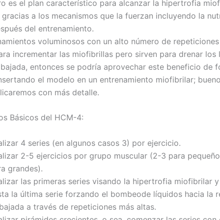
ro es el plan característico para alcanzar la hipertrofia miof
 gracias a los mecanismos que la fuerzan incluyendo la nut
spués del entrenamiento.
enamientos voluminosos con un alto número de repeticiones
ara incrementar las miofibrillas pero sirven para drenar los 
rabajada, entonces se podría aprovechar este beneficio de 
sertando el modelo en un entrenamiento miofibrilar; buen
licaremos con más detalle.
ios Básicos del HCM-4:
lizar 4 series (en algunos casos 3) por ejercicio.
alizar 2-5 ejercicios por grupo muscular (2-3 para pequeñ
ra grandes).
lizar las primeras series visando la hipertrofia miofibrilar 
ta la última serie forzando el bombeode líquidos hacia la 
bajada a través de repeticiones más altas.
alizar pirámides crecientes, o sea, comenzar las series con