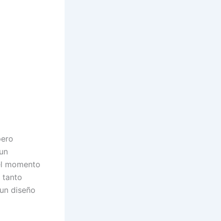
pero
 un
 el momento
 tanto
 un diseño