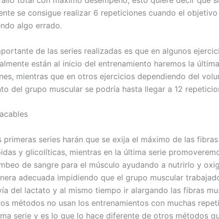
 fallo total con máximo desempeño; esto quiere decir que si
nte se consigue realizar 6 repeticiones cuando el objetivo 
endo algo errado.
portante de las series realizadas es que en algunos ejercic
almente están al inicio del entrenamiento haremos la última
ones, mientras que en otros ejercicios dependiendo del vol
to del grupo muscular se podría hasta llegar a 12 repeticio
acables
 primeras series harán que se exija el máximo de las fibra
idas y glicolíticas, mientras en la última serie promoverem
mbeo de sangre para el músculo ayudando a nutrirlo y oxi
nera adecuada impidiendo que el grupo muscular trabajad
vía del lactato y al mismo tiempo ir alargando las fibras mu
ros métodos no usan los entrenamientos con muchas repeti
tima serie y es lo que lo hace diferente de otros métodos q