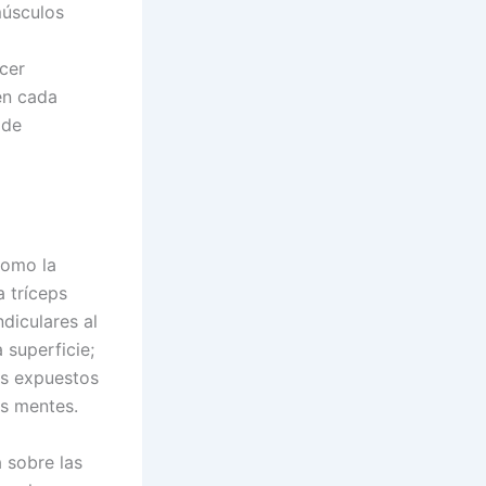
músculos
cer
en cada
 de
como la
a tríceps
diculares al
 superficie;
os expuestos
s mentes.
a sobre las