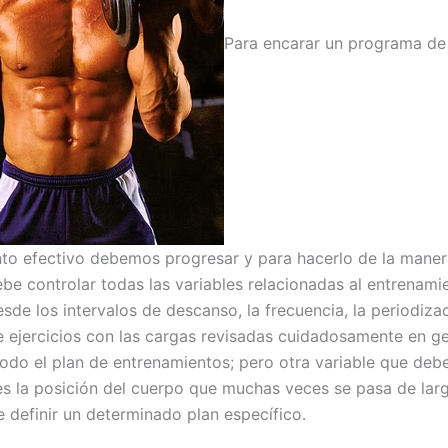
Para encarar un programa de
to efectivo debemos progresar y para hacerlo de la mane
ebe controlar todas las variables relacionadas al entrenami
sde los intervalos de descanso, la frecuencia, la periodizac
e ejercicios con las cargas revisadas cuidadosamente en ge
todo el plan de entrenamientos; pero otra variable que de
es la posición del cuerpo que muchas veces se pasa de larg
definir un determinado plan específico.