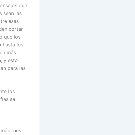
consejos que
s sean las
ntre esas
den cortar
o que los
o hasta los
yen más
, y esto
san para las
nte los
fías se
 imágenes