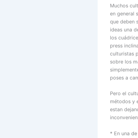
Muchos cult
en general 
que deben s
ideas una d
los cuádric
press inclin
culturistas
sobre los m
simplemente
poses a cam
Pero el cul
métodos y e
estan dejan
inconvenien
* En una de