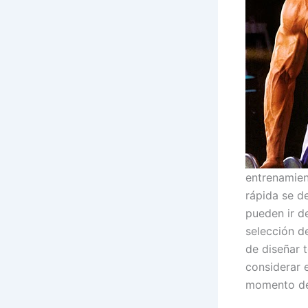
entrenamien
rápida se d
pueden ir de
selección d
de diseñar 
considerar 
momento de 