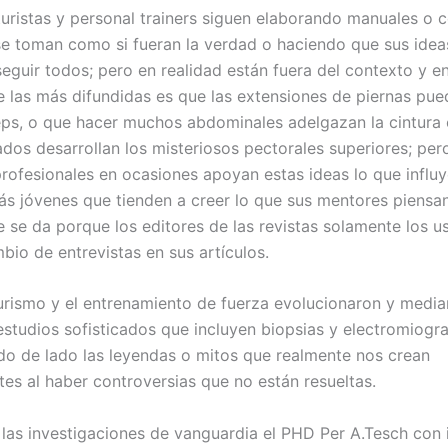
uristas y personal trainers siguen elaborando manuales o 
se toman como si fueran la verdad o haciendo que sus idea
eguir todos; pero en realidad están fuera del contexto y e
e las más difundidas es que las extensiones de piernas pue
eps, o que hacer muchos abdominales adelgazan la cintura 
ados desarrollan los misteriosos pectorales superiores; per
 profesionales en ocasiones apoyan estas ideas lo que influ
ás jóvenes que tienden a creer lo que sus mentores piensan
 se da porque los editores de las revistas solamente los u
bio de entrevistas en sus artículos.
turismo y el entrenamiento de fuerza evolucionaron y media
studios sofisticados que incluyen biopsias y electromiogra
do de lado las leyendas o mitos que realmente nos crean
tes al haber controversias que no están resueltas.
 las investigaciones de vanguardia el PHD Per A.Tesch con