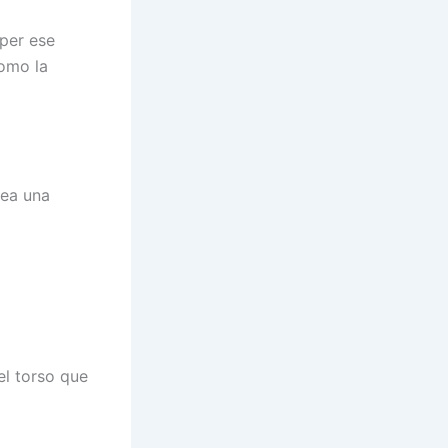
mper ese
como la
rea una
el torso que