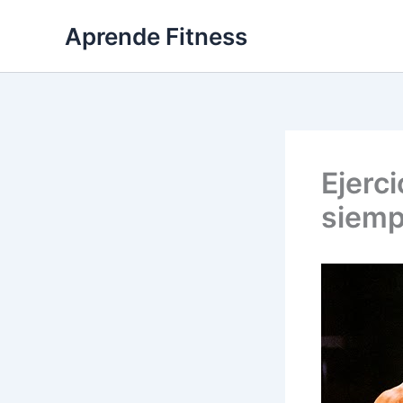
Ir
Aprende Fitness
al
contenido
Ejerci
siemp