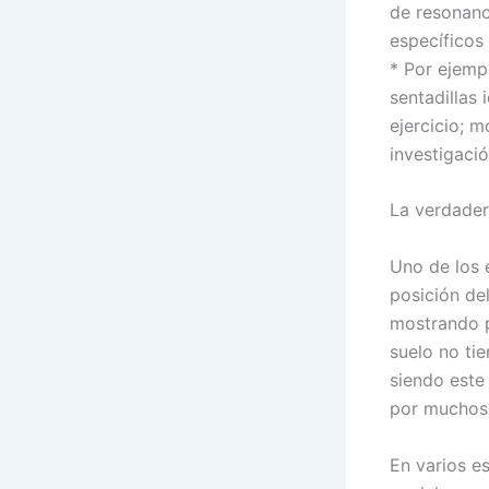
de resonanc
específicos
* Por ejemp
sentadillas
ejercicio; 
investigació
La verdader
Uno de los e
posición de
mostrando p
suelo no ti
siendo este
por muchos 
En varios e