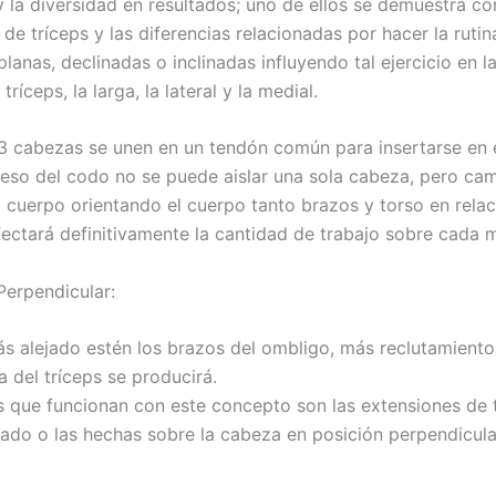
y la diversidad en resultados; uno de ellos se demuestra c
de tríceps y las diferencias relacionadas por hacer la ruti
planas, declinadas o inclinadas influyendo tal ejercicio en l
ríceps, la larga, la lateral y la medial.
3 cabezas se unen en un tendón común para insertarse en e
ueso del codo no se puede aislar una sola cabeza, pero cam
l cuerpo orientando el cuerpo tanto brazos y torso en relac
ectará definitivamente la cantidad de trabajo sobre cada 
Perpendicular:
s alejado estén los brazos del ombligo, más reclutamiento
 del tríceps se producirá.
as que funcionan con este concepto son las extensiones de 
nado o las hechas sobre la cabeza en posición perpendicula