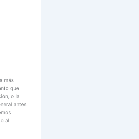
ra más
ento que
ión, o la
neral antes
bemos
o al