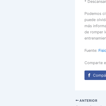
* Descansar
Podemos cit
puede olvid
más informa
de romper l
entrenamien
Fuente:
Fisi
Comparte e
Compár
ANTERIOR