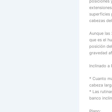
posiciones 
extensiones 
superficies 
cabezas del t
Aunque las 
que es el h
posición de
gravedad af
Inclinado a 
* Cuanto má
cabeza larga
* Las rutin
banco incli
Plano: