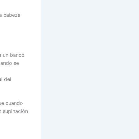
la cabeza
sa un banco
uando se
l del
que cuando
n supinación