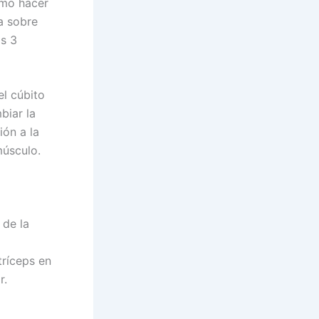
omo hacer
na sobre
as 3
l cúbito
biar la
ión a la
músculo.
 de la
tríceps en
r.