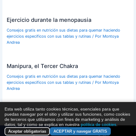
Ejercicio durante la menopausia
Consejos gratis en nutrición sus dietas para quemar haciendo
ejercicios especificos con sus tablas y rutinas
/ Por
Montoya
Andrea
Manipura, el Tercer Chakra
Consejos gratis en nutrición sus dietas para quemar haciendo
ejercicios especificos con sus tablas y rutinas
/ Por
Montoya
Andrea
Esta web utiliza tanto cookies técnicas, esenciales para que
puedas navegar por el sitio y utilizar sus funciones, como cookies
de terceros que utilizamos con fines de marketing y análisis de
Copyright © 2026 Aprende Fitness
datos, tal y como se explica en nuestra
política de cookies
.
Aceptar obligatorias
ACEPTAR y navegar GRATIS