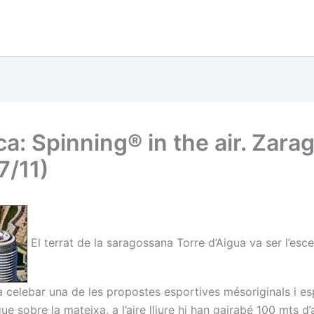
ca: Spinning® in the air. Zara
7/11)
El terrat de la saragossana Torre d’Aigua va ser l’esc
va celebar una de les propostes esportives mésoriginals i e
 que sobre la mateixa, a l’aire lliure hi han gairabé 100 mts d