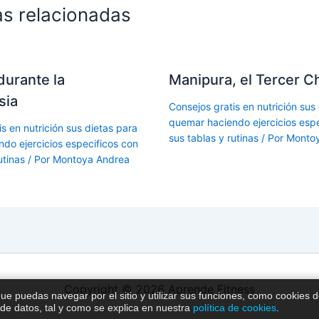
as relacionadas
durante la
Manipura, el Tercer C
sia
Consejos gratis en nutrición sus
quemar haciendo ejercicios espe
s en nutrición sus dietas para
sus tablas y rutinas
/ Por
Montoy
do ejercicios especificos con
utinas
/ Por
Montoya Andrea
Copyright © 2026 Aprende Fitness
que puedas navegar por el sitio y utilizar sus funciones, como cookies 
 de datos, tal y como se explica en nuestra
política de cookies
.