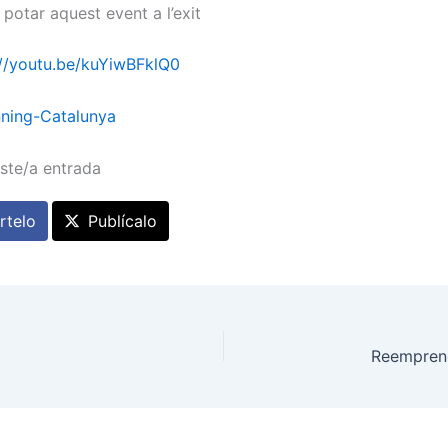
r potar aquest event a l’exit
://youtu.be/kuYiwBFklQ0
nning-Catalunya
ste/a entrada
telo
Publícalo
Reempren