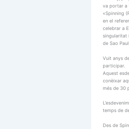
va portar a
«Spinning (R
en el refere
celebrar a 
singularitat
de Sao Paul
Vuit anys d
participar.
Aquest esde
conèixar aqu
més de 30 p
L’esdevenim
temps de de
Des de Spin