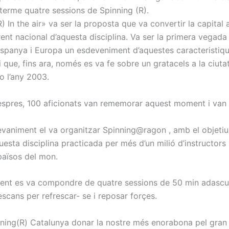
 terme quatre sessions de Spinning (R).
) In the air» va ser la proposta que va convertir la capital
rent nacional d’aquesta disciplina. Va ser la primera vegada
Espanya i Europa un esdeveniment d’aquestes caracteristiqu
 i que, fins ara, només es va fe sobre un gratacels a la ciuta
o l’any 2003.
espres, 100 aficionats van rememorar aquest moment i van
vaniment el va organitzar Spinning@ragon , amb el objetiu
esta disciplina practicada per més d’un milió d’instructors 
aïsos del mon.
ent es va compondre de quatre sessions de 50 min adasc
scans per refrescar- se i reposar forçes.
ning(R) Catalunya donar la nostre més enorabona pel gran 