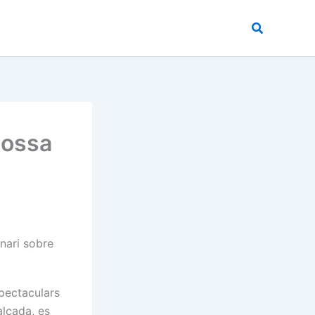
Buscar
gossa
enari sobre
spectaculars
’alçada, es