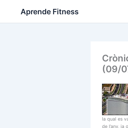
Ir
Aprende Fitness
al
contenido
Cròni
(09/0
la qual es 
de l’any, ja