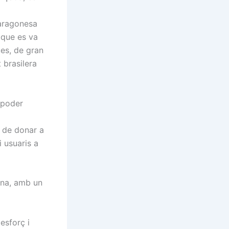
 aragonesa
 que es va
es, de gran
t brasilera
 poder
 de donar a
i usuaris a
una, amb un
esforç i