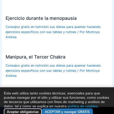
Ejercicio durante la menopausia
Consejos gratis en nutrición sus dietas para quemar haciendo
ejercicios especificos con sus tablas y rutinas
/ Por
Montoya
Andrea
Manipura, el Tercer Chakra
Consejos gratis en nutrición sus dietas para quemar haciendo
ejercicios especificos con sus tablas y rutinas
/ Por
Montoya
Andrea
Esta web utiliza tanto cookies técnicas, esenciales para que
puedas navegar por el sitio y utilizar sus funciones, como cookies
de terceros que utilizamos con fines de marketing y análisis de
Copyright © 2026 Aprende Fitness
datos, tal y como se explica en nuestra
política de cookies
.
Aceptar obligatorias
ACEPTAR y navegar GRATIS