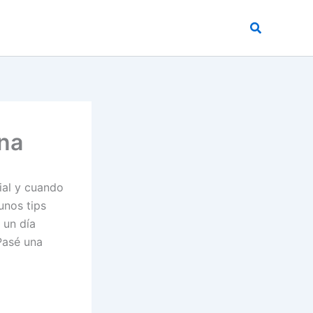
Buscar
na
ial y cuando
unos tips
 un día
Pasé una