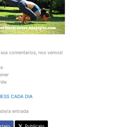
 sus comentarios, nos vemos!
va
ainer
hile
NESS CADA DIA
ste/a entrada
telo
Publícalo