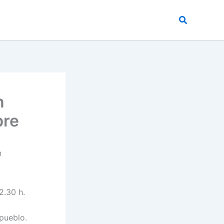
Buscar
n
bre
n
2.30 h.
 pueblo.