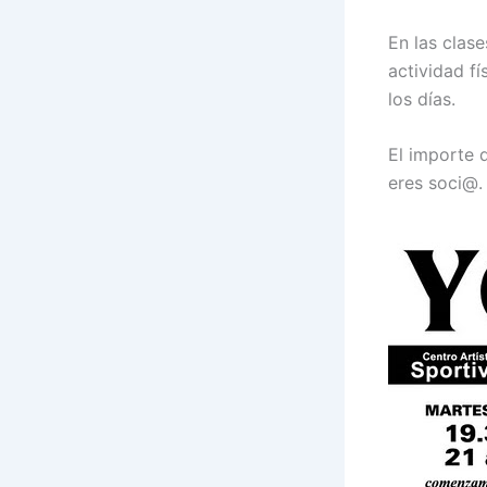
En las clas
actividad fí
los días.
El importe d
eres soci@.