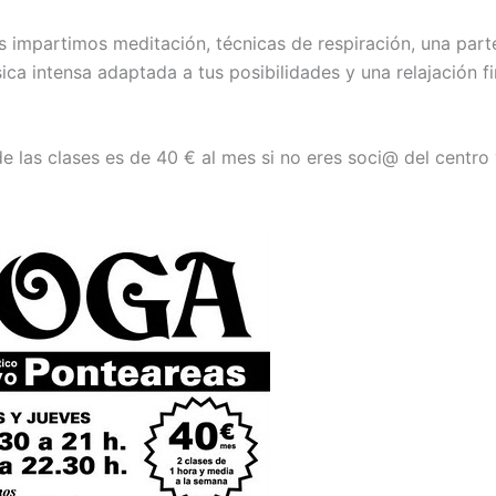
es impartimos meditación, técnicas de respiración, una part
sica intensa adaptada a tus posibilidades y una relajación f
e las clases es de 40 € al mes si no eres soci@ del centro 