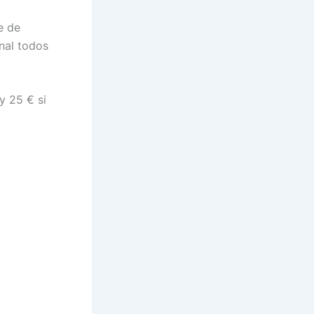
e de
inal todos
y 25 € si