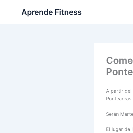
Ir
Aprende Fitness
al
contenido
Comen
Ponte
A partir de
Ponteareas 
Serán Marte
El lugar de 