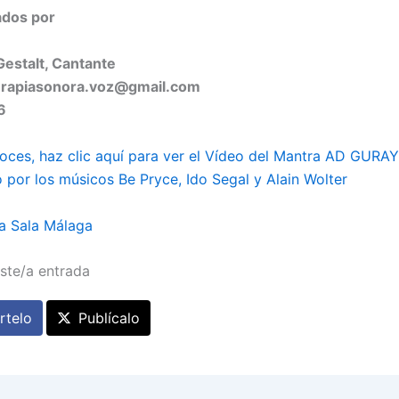
ados por
estalt, Cantante
terapiasonora.voz@gmail.com
6
noces, haz clic aquí para ver el Vídeo del Mantra AD GUR
o por los músicos Be Pryce, Ido Segal y Alain Wolter
a Sala Málaga
ste/a entrada
telo
Publícalo