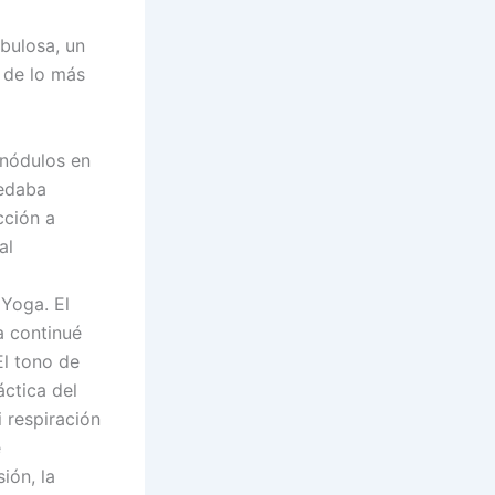
bulosa, un
 de lo más
 nódulos en
uedaba
cción a
al
 Yoga. El
a continué
El tono de
ctica del
 respiración
e
ión, la