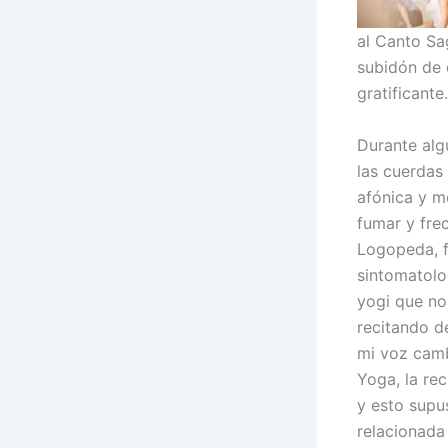
al Canto Sa
subidón de 
gratificante.
Durante alg
las cuerdas
afónica y m
fumar y fre
Logopeda, f
sintomatolo
yogi que no
recitando d
mi voz camb
Yoga, la re
y esto supu
relacionada