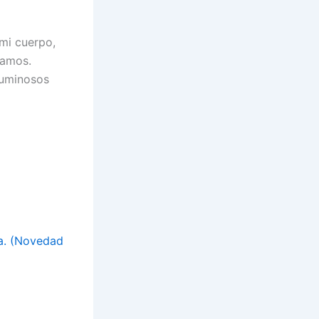
mi cuerpo,
íamos.
luminosos
a. (Novedad