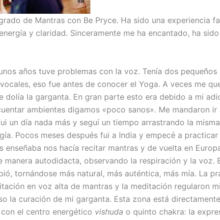
grado de Mantras con Be Pryce. Ha sido una experiencia fa
energía y claridad. Sinceramente me ha encantado, ha sido
unos años tuve problemas con la voz. Tenía dos pequeños
 vocales, eso fue antes de conocer el Yoga. A veces me q
e dolía la garganta. En gran parte esto era debido a mi adi
cuentar ambientes digamos «poco sanos». Me mandaron ir 
ui un día nada más y seguí un tiempo arrastrando la misma
gía. Pocos meses después fui a India y empecé a practicar
s enseñaba nos hacía recitar mantras y de vuelta en Europ
e manera autodidacta, observando la respiración y la voz. 
ió, tornándose más natural, más auténtica, más mía. La prá
citación en voz alta de mantras y la meditación regularon mi
so la curación de mi garganta. Esta zona está directament
 con el centro energético
vishuda
o quinto chakra: la expres