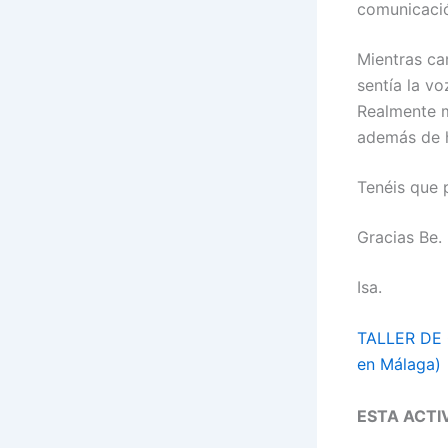
comunicació
Mientras ca
sentía la v
Realmente 
además de h
Tenéis que 
Gracias Be.
Isa.
TALLER DE 
en Málaga)
ESTA ACTI