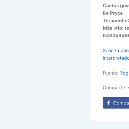
Cantos gui
Be Pryce
Terapeuta G
Más info: 
64805849
Si no lo co
interpretad
Fuente:
Yog
Comparte e
Compár