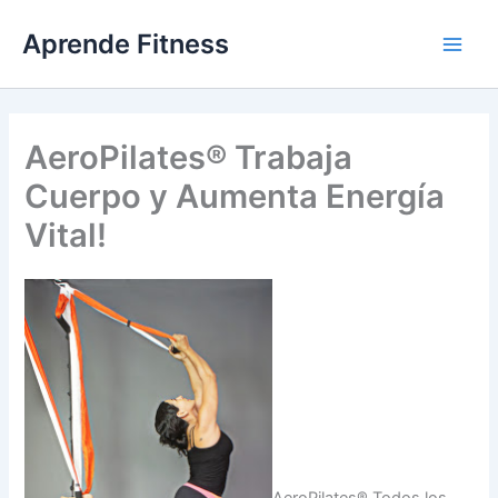
Ir
Aprende Fitness
al
contenido
AeroPilates® Trabaja
Cuerpo y Aumenta Energía
Vital!
AeroPilates® Todos los