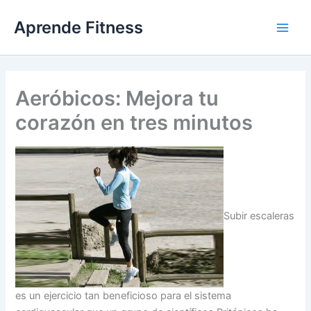
Ir
Aprende Fitness
al
contenido
Aeróbicos: Mejora tu
corazón en tres minutos
Subir escaleras
es un ejercicio tan beneficioso para el sistema