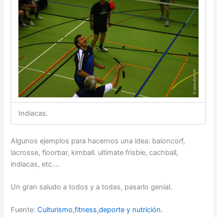
Indiacas.
Algunos ejemplos para hacernos una idea: baloncorf,
lacrosse, floorbar, kimball. ultimate frisbie, cachball,
indiacas, etc….
Un gran saludo a todos y a todas, pasarlo genial.
Fuente:
Culturismo,fitness,deporte y nutrición.